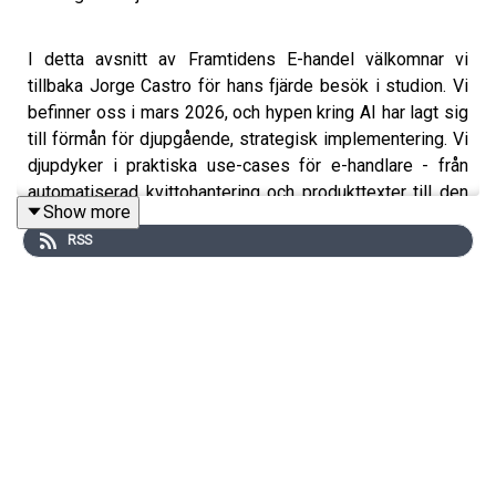
I detta avsnitt av Framtidens E-handel välkomnar vi
tillbaka Jorge Castro för hans fjärde besök i studion. Vi
befinner oss i mars 2026, och hypen kring AI har lagt sig
till förmån för djupgående, strategisk implementering. Vi
djupdyker i praktiska use-cases för e-handlare - från
automatiserad kvittohantering och produkttexter till den
Show more
nya disciplinen GEO (Generative Engine Optimization).
RSS
Jorge förklarar varför traditionell SEO inte längre räcker
och hur du kan "styra" vad AI-modeller säger om ditt
varumärke genom strategisk närvaro på plattformar som
Reddit.
03:36
- AI skapar nya jobb istället för att ta dem
08:03
- Jorges bolag växer trots färre anställda tack vare
AI