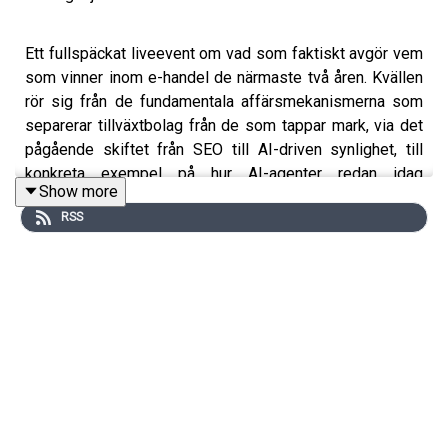
Ett fullspäckat liveevent om vad som faktiskt avgör vem
som vinner inom e-handel de närmaste två åren. Kvällen
rör sig från de fundamentala affärsmekanismerna som
separerar tillväxtbolag från de som tappar mark, via det
pågående skiftet från SEO till AI-driven synlighet, till
konkreta exempel på hur AI-agenter redan idag
Show more
automatiserar processer som tidigare tog veckor.
RSS
Avslutningsvis sätter sig en erfaren panel och svarar rakt
på frågan alla ställer sig, men få agerar på: vad gör du
nu?
05:10
- Fem mönster skiljer vinnare från förlorare - inga
är AI-native
06:12
- Affärsmodellens fysik bestämmer om du har
med- eller motvind