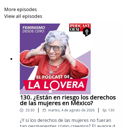
More episodes
View all episodes
Para conocer más, platicamos con la Capitán de
Navío, Rocío Iglesias Avilés, Jefa de la Unidad de
Igualdad de Género, Derechos Humanos e Inclusión
de la Secretaría de Marina.
Aquí puedes leer más columnas de Sara Lovera.
130. ¿Están en riesgo los derechos
de las mujeres en México?
|
|
33:30
martes, 4 de agosto de 2026
Ep.
130
¿Y si los derechos de las mujeres no fueran
tan permanentes como creemos? El avance de