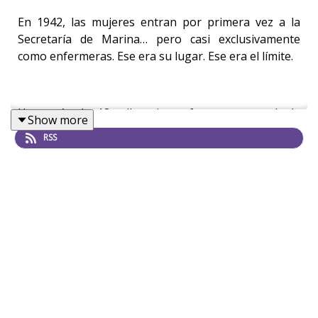
En 1942, las mujeres entran por primera vez a la
Secretaría de Marina… pero casi exclusivamente
como enfermeras. Ese era su lugar. Ese era el límite.
Hoy, más de 18 mil mujeres forman parte de la
Show more
Marina en México. Eso es casi una cuarta parte de
RSS
todo el personal. Y ya no están solo en tierra o en
áreas de cuidado: están volando aeronaves,
buceando en operaciones, comandando barcos…
incluso participando en fuerzas especiales.
Porque sí, las mujeres ya están en la Marina. La
verdadera pregunta es si ese espacio ya cambió… o
si ellas siguen teniendo que adaptarse a un sistema
que aún no termina de abrirse.