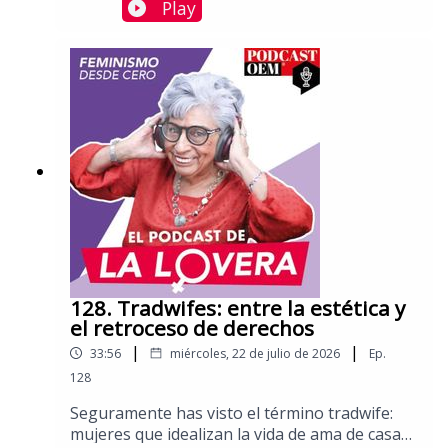
simplemente parte del debate? La diferencia
Play
está en una pregunta: ¿la están atacando por
sus ideas o por ser mujer?Tan solo en el
proceso electoral de 2021 se registraron 908
casos. La paradoja es clara: hoy hay más
mujeres en la política que nunca, pero
también son más visibles las agresiones que
buscan sacarlas de ella.Charlamos con Carla
Astrid Humphrey Jordan, abogada y consejera
electoral del INE para el período 2020-
2029.Aquí puedes leer más columnas de Sara
Lovera.
128. Tradwifes: entre la estética y
el retroceso de derechos
|
|
33:56
miércoles, 22 de julio de 2026
Ep.
128
Seguramente has visto el término tradwife:
mujeres que idealizan la vida de ama de casa