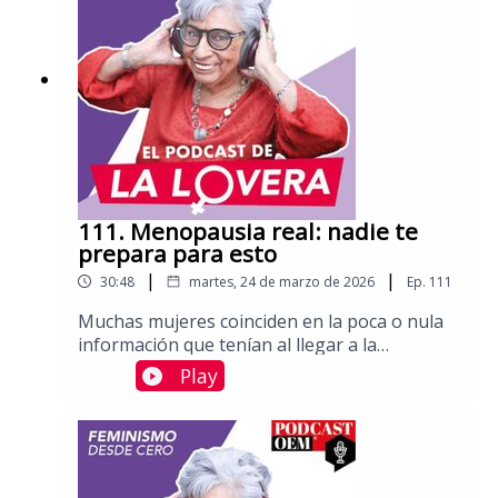
Violeta, feminista miembro del Movimiento
Autónomo de Mujeres, grupo que lucha por
los derechos de las mujeres desde el exilioAquí
puedes leer más columnas de Sara Lovera.
111. Menopausia real: nadie te
prepara para esto
|
|
30:48
martes, 24 de marzo de 2026
Ep.
111
Muchas mujeres coinciden en la poca o nula
información que tenían al llegar a la
menopausia, la dificultad para encontrar
Play
diagnóstico y adecuado acompañamiento
médico, así como la facilidad para recibir un
"es normal, lo que está pasando", "es
genética", o "es por el
envejecimiento".Platicamos con Alejandra