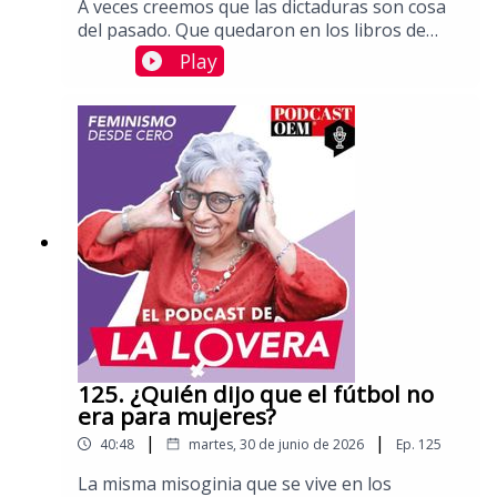
A veces creemos que las dictaduras son cosa
del pasado. Que quedaron en los libros de
historia. Pero en El Salvador la historia está
Play
tomando otro rumbo.Y cuando eso pasa, las
mujeres suelen ser de las primeras en sentir
las consecuencias. En un país donde el aborto
está totalmente prohibido, incluso cuando la
vida de una niña o una mujer está en peligro,
feministas, defensoras de derechos humanos
y organizaciones civiles enfrentan
persecución, exilio y cárcel.Platicamos con
Bertha María de León, abogada salvadoreña y
defensora de derechos humanos. Trabaja en
un Programa de Protección de personas
defensoras de derechos humanos de
Centroamérica y es fundadora de la Mesa del
Exilio Salvadoreño.Aquí puedes leer más
125. ¿Quién dijo que el fútbol no
columnas de Sara Lovera.
era para mujeres?
|
|
40:48
martes, 30 de junio de 2026
Ep.
125
La misma misoginia que se vive en los