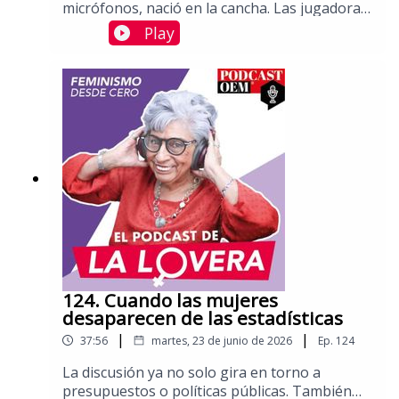
micrófonos, nació en la cancha. Las jugadoras
se enfrentaron a un entorno donde se asumía
Play
que el fútbol no era para mujeres,
soportando maltrato psicológico y etiquetas
machistas. Platicamos con Marisa Lara Zárate,
comentarista y reportera deportiva con más
de 25 años de experiencia en el campo.
Analizan la transición desde una época de
acoso y cosificación sistemática hacia un
presente de mayor visibilidad y denuncia
gracias a las redes sociales y la creación de la
Liga MX Femenil. Aquí puedes leer más
columnas de Sara Lovera.
124. Cuando las mujeres
desaparecen de las estadísticas
|
|
37:56
martes, 23 de junio de 2026
Ep.
124
La discusión ya no solo gira en torno a
presupuestos o políticas públicas. También