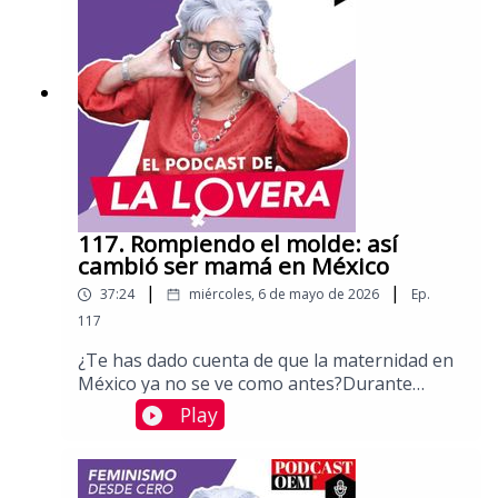
herramientas de castigo: manipulación
emocional, amenazas, quitar custodias,
impedir convivencias, no dar pensión y en los
casos más graves, violencia física o incluso
asesinato.Plática con Grabriela Pablos
Saucedo, periodista, víctima de violencia
vicaria y presidenta de la colectiva Madres
Libertarias.Aquí puedes leer más columnas de
Sara Lovera.
117. Rompiendo el molde: así
cambió ser mamá en México
|
|
37:24
miércoles, 6 de mayo de 2026
Ep.
117
¿Te has dado cuenta de que la maternidad en
México ya no se ve como antes?Durante
décadas, ser mamá significaba una cosa:
Play
casarse joven, tener varios hijos y dedicarse
por completo al hogar. Pero hoy, ese guión se
está reescribiendo. Las mujeres en México