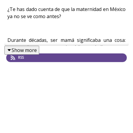
¿Te has dado cuenta de que la maternidad en México
ya no se ve como antes?
Durante décadas, ser mamá significaba una cosa:
casarse joven, tener varios hijos y dedicarse por
Show more
completo al hogar. Pero hoy, ese guión se está
RSS
reescribiendo. Las mujeres en México están teniendo
menos hijos y más tarde.
Hoy existen madres solteras por elección, familias
diversas, parejas del mismo sexo, e incluso nuevas
formas de vínculo afectivo —como quienes llaman
“perrhijos” a sus mascotas.