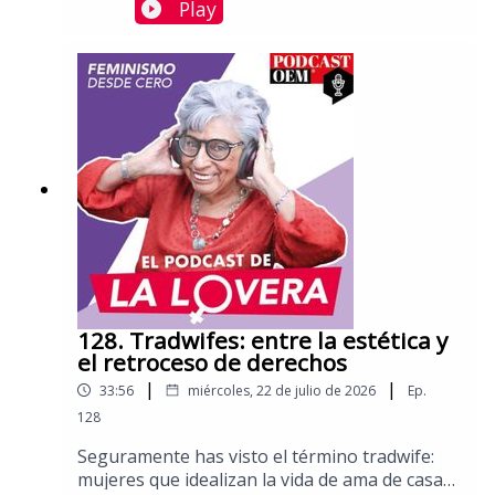
simplemente parte del debate? La diferencia
Play
está en una pregunta: ¿la están atacando por
sus ideas o por ser mujer?Tan solo en el
proceso electoral de 2021 se registraron 908
casos. La paradoja es clara: hoy hay más
mujeres en la política que nunca, pero
también son más visibles las agresiones que
buscan sacarlas de ella.Charlamos con Carla
Astrid Humphrey Jordan, abogada y consejera
electoral del INE para el período 2020-
2029.Aquí puedes leer más columnas de Sara
Lovera.
128. Tradwifes: entre la estética y
el retroceso de derechos
|
|
33:56
miércoles, 22 de julio de 2026
Ep.
128
Seguramente has visto el término tradwife:
mujeres que idealizan la vida de ama de casa