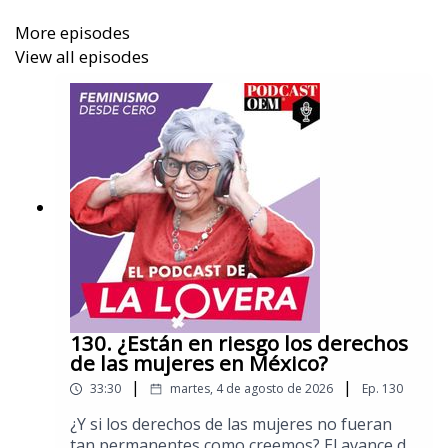
Platicamos con Yanina Ávila González, profesora
More episodes
investigadora y doctora en antropología, quien ha
View all episodes
participado y dirigido proyectos de investigación
sobre feminismo, antropología y género, políticas
culturales y gestión cultural.
Aquí puedes leer más columnas de Sara Lovera.
130. ¿Están en riesgo los derechos
de las mujeres en México?
|
|
33:30
martes, 4 de agosto de 2026
Ep.
130
¿Y si los derechos de las mujeres no fueran
tan permanentes como creemos? El avance de