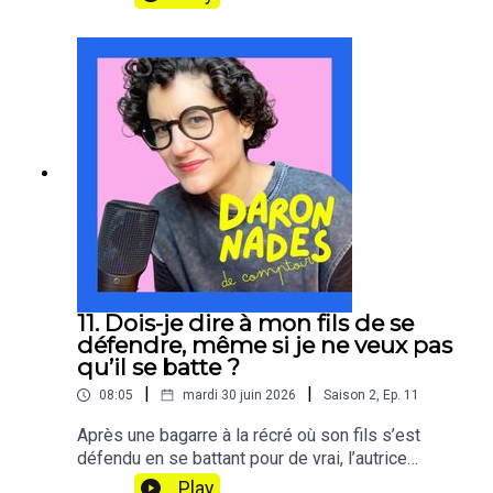
plus tard, ce qui la pousse à interroger pourquoi
cette anticipation permanente semble n’habiter
qu’elle dans son couple.L’épisode distingue la
charge cognitive de planification et la charge
émotionnelle de responsabilité affective de toute
la famille, retrace la popularisation du concept de
charge mentale par la bande dessinée d’Emma en
2017, et explore comment la difficulté à déléguer
peut elle-même entretenir le cercle qu’on dit
vouloir briser.
11. Dois-je dire à mon fils de se
défendre, même si je ne veux pas
qu’il se batte ?
|
|
08:05
mardi 30 juin 2026
Saison
2
,
Ep.
11
Après une bagarre à la récré où son fils s’est
défendu en se battant pour de vrai, l’autrice
raconte avoir réalisé qu’elle lui adressait depuis
Play