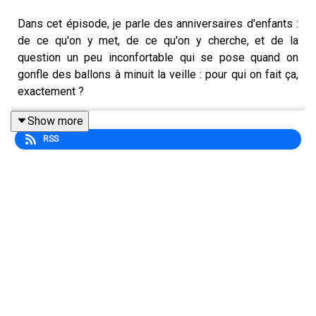
Dans cet épisode, je parle des anniversaires d'enfants :
de ce qu'on y met, de ce qu'on y cherche, et de la
question un peu inconfortable qui se pose quand on
gonfle des ballons à minuit la veille : pour qui on fait ça,
exactement ?
Show more
RSS
Ce n'est pas un épisode contre les belles fêtes, c'est un
épisode sur ce que les enfants retiennent vraiment, et
sur la différence entre l'amour qui se voit et l'amour qui
se sent.
Bonne écoute.
Daronnades de comptoir, c'est un podcast fait par une