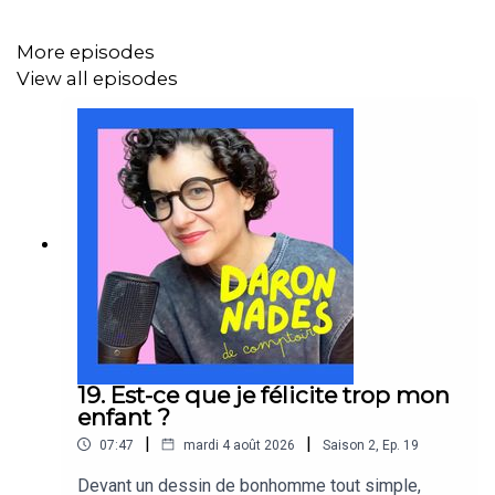
daronne qui se pose plein de questions.
More episodes
Je suis Mouna Mkinsi, et chaque épisode, je prends un
View all episodes
paradoxe de parent, je le retourne dans tous les sens
avec mes propres contradictions, je le nourris de
recherches et d'études, et je vous le rends tel quel : pas
résolu, mais exploré à fond.
En quelques minutes. Parce que le temps des parents,
ça ne se gaspille pas.
Bonne écoute :)
19. Est-ce que je félicite trop mon
enfant ?
Si ces réflexion résonnent, partagez-les autour de vous.
|
|
07:47
mardi 4 août 2026
Saison
2
,
Ep.
19
Vous pouvez aussi me suivre sur
Tiktok
ou sur
Youtube
.
Devant un dessin de bonhomme tout simple,