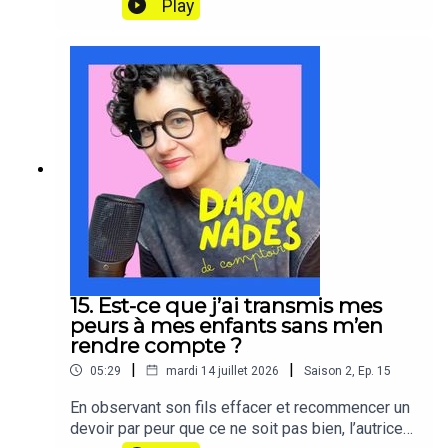
Play
tout l’impact que ce choix aurait sur son fils, un
calcul que son mari, dans la même situation,
n’aurait probablement pas fait en premier. À partir
de cette anecdote, elle explore pourquoi
l’ambition maternelle reste suspecte alors que
l’ambition paternelle est valorisée, ce que la
culpabilité préventive coûte réellement à la
qualité de présence auprès des enfants, et
comment elle a appris à mettre la décision avant
la culpabilité plutôt que l’inverse.
15. Est-ce que j’ai transmis mes
peurs à mes enfants sans m’en
rendre compte ?
|
|
05:29
mardi 14 juillet 2026
Saison
2
,
Ep.
15
En observant son fils effacer et recommencer un
devoir par peur que ce ne soit pas bien, l’autrice