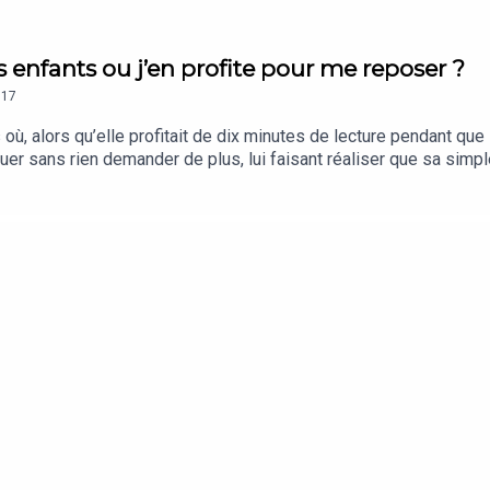
es enfants ou j’en profite pour me reposer ?
17
ù, alors qu’elle profitait de dix minutes de lecture pendant que 
ouer sans rien demander de plus, lui faisant réaliser que sa simpl
ntre vouloir du temps avec ses enfants et vouloir du repos pendan
ère qui s’autorise à se reposer offre souvent une présence plus v
e est un concept étudié notamment par les psychologues Elaine 
r Cambridge University Press en 1993.