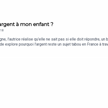
d’argent à mon enfant ?
18
, l’autrice réalise qu’elle ne sait pas si elle doit répondre, un bl
de explore pourquoi l’argent reste un sujet tabou en France à tr
es sur l’argent dès le plus jeune âge à partir de ce qu’ils obser
s conversations ordinaires plutôt que dans un grand discours ou
.