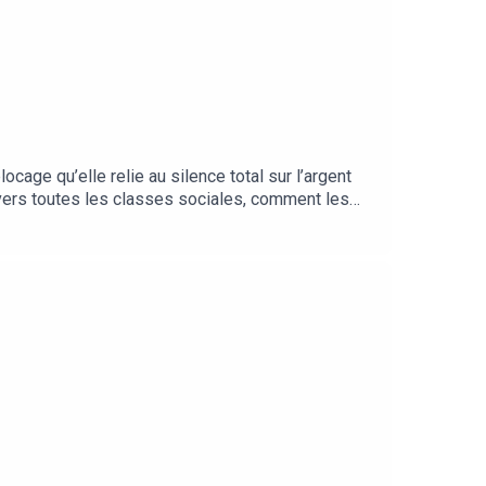
ocage qu’elle relie au silence total sur l’argent
avers toutes les classes sociales, comment les
vent plutôt que de ce qu’on leur dit, et comment
 dans un silence gêné.Sources : travaux du