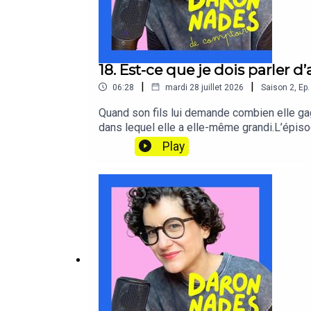
18. Est-ce que je dois parler 
|
|
06:28
mardi 28 juillet 2026
Saison
2
,
Ep.
Quand son fils lui demande combien elle gagne
dans lequel elle a elle-même grandi.L’épiso
enfants construisent malgré tout des croyanc
Play
elle a commencé à intégrer l’argent dans de
psychologue financier américain Brad Klontz