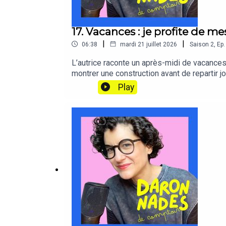
17. Vacances : je profite de m
|
|
06:38
mardi 21 juillet 2026
Saison
2
,
Ep.
L’autrice raconte un après-midi de vacances o
montrer une construction avant de repartir j
partir de là, l’épisode explore la tension e
Play
installée autour de l’été, et pourquoi une m
enfants.Sources : la contagion émotionnell
leur ouvrage Emotional Contagion publié pa