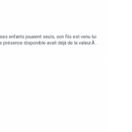
ses enfants jouaient seuls, son fils est venu lui
e présence disponible avait déjà de la valeur.À
t les vacances, la performance parentale qui s’est
raie qu’une mère épuisée qui a tout fait avec ses
Hatfield, John Cacioppo et Richard Rapson dans