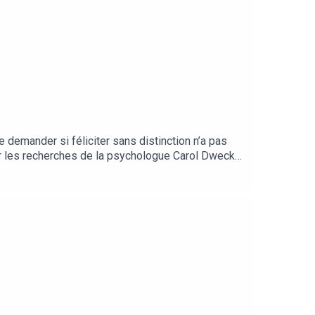
 demander si féliciter sans distinction n’a pas
 sur les recherches de la psychologue Carol Dweck
s peut fragiliser un enfant face à la difficulté,
: L'étude de Claudia M. Mueller et Carol S.
e Journal of Personality and Social Psychology en
Random House en 2006.