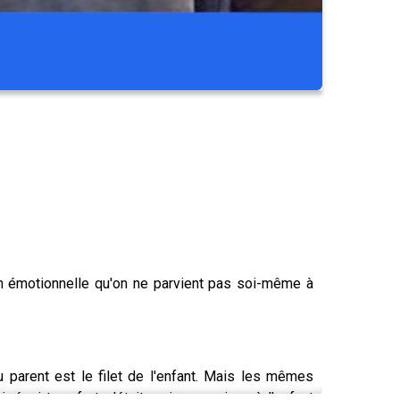
on émotionnelle qu'on ne parvient pas soi-même à
u parent est le filet de l'enfant. Mais les mêmes
réagi trop fort, c'était moi », enseigne à l'enfant