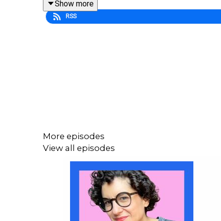
Show more
quelque chose que la perfection ne peut pas ense
RSS
On y parle de la pression créée par la parentalit
surcharge, ressources épuisées), et de ce que la rec
Sources et références
Siegel, D. J., & Hartzell, M. (2003). Parentin
Porges, S. W. (2011). The Polyvagal Theory:
More episodes
Tronick, E. (2007). The Neurobehavioral and 
View all episodes
parent-enfant.)
Schore, A. N. (2003). Affect Dysregulation a
Gross, J. J. (2002). « Emotion regulation: A
Daronnades de comptoir, c'est un podcast fait par
Je suis Mouna Mkinsi, et chaque épisode, je pre