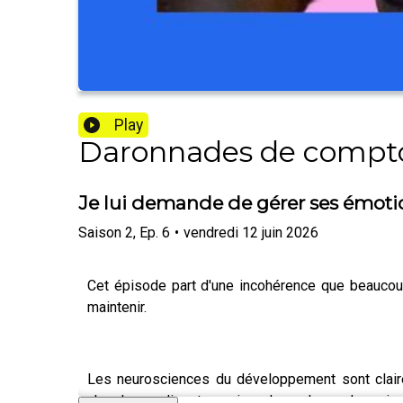
Play
Daronnades de compto
Je lui demande de gérer ses émotion
Saison
2
,
Ep.
6
•
vendredi 12 juin 2026
Cet épisode part d'une incohérence que beaucoup
maintenir.
Les neurosciences du développement sont claires 
chercheurs disent aussi quelque chose de moins ent