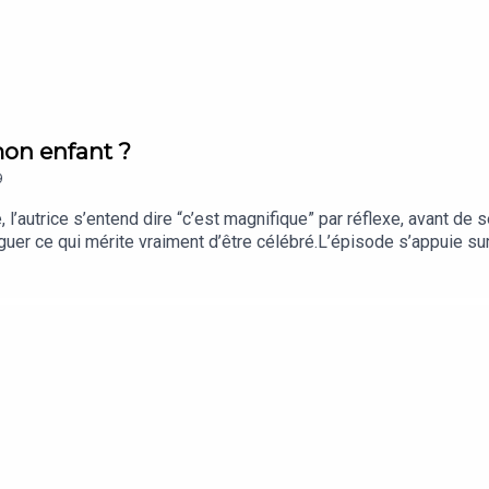
l : pas résolu, mais exploré à fond.
ts, ça ne se gaspille pas.
 mon enfant ?
9
autrice s’entend dire “c’est magnifique” par réflexe, avant de se
stinguer ce qui mérite vraiment d’être célébré.L’épisode s’appuie
 vous.
our expliquer pourquoi féliciter les capacités plutôt que les effort
utube
.
ésormais de féliciter moins mais avec plus de précision.Sources 
 undermine children’s motivation and performance, publiée dans l
Dweck, Mindset : The New Psychology of Success, publié chez 