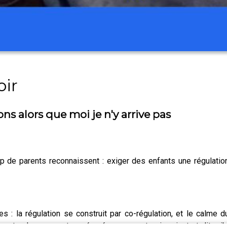
ir
s alors que moi je n'y arrive pas
 de parents reconnaissent : exiger des enfants une régulati
: la régulation se construit par co-régulation, et le calme d
endu : une rupture réparée, un parent qui revient et dit « j'ai 