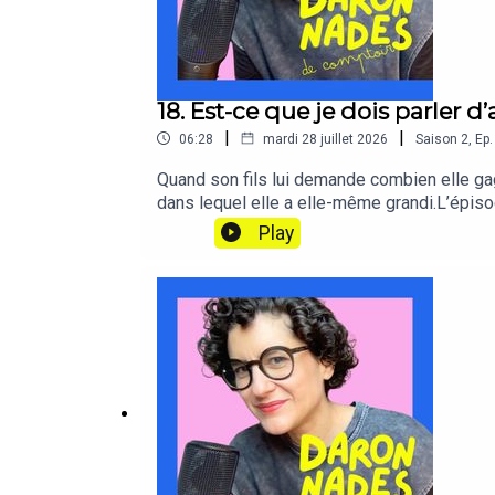
18. Est-ce que je dois parler 
|
|
06:28
mardi 28 juillet 2026
Saison
2
,
Ep.
Quand son fils lui demande combien elle gagne
dans lequel elle a elle-même grandi.L’épiso
enfants construisent malgré tout des croyanc
Play
elle a commencé à intégrer l’argent dans de
psychologue financier américain Brad Klontz