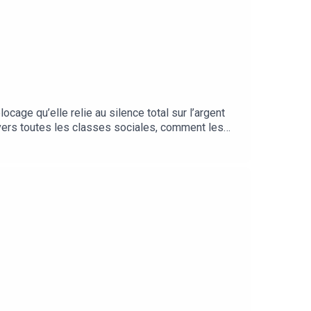
ocage qu’elle relie au silence total sur l’argent
avers toutes les classes sociales, comment les
vent plutôt que de ce qu’on leur dit, et comment
 dans un silence gêné.Sources : travaux du