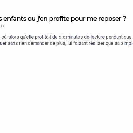
es enfants ou j’en profite pour me reposer ?
17
ù, alors qu’elle profitait de dix minutes de lecture pendant que 
ouer sans rien demander de plus, lui faisant réaliser que sa simpl
ntre vouloir du temps avec ses enfants et vouloir du repos pendan
ère qui s’autorise à se reposer offre souvent une présence plus v
e est un concept étudié notamment par les psychologues Elaine 
r Cambridge University Press en 1993.