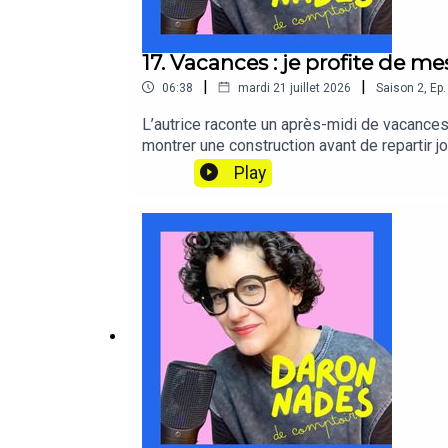
17. Vacances : je profite de m
|
|
06:38
mardi 21 juillet 2026
Saison
2
,
Ep.
L’autrice raconte un après-midi de vacances o
montrer une construction avant de repartir j
partir de là, l’épisode explore la tension e
Play
installée autour de l’été, et pourquoi une m
enfants.Sources : la contagion émotionnell
leur ouvrage Emotional Contagion publié pa