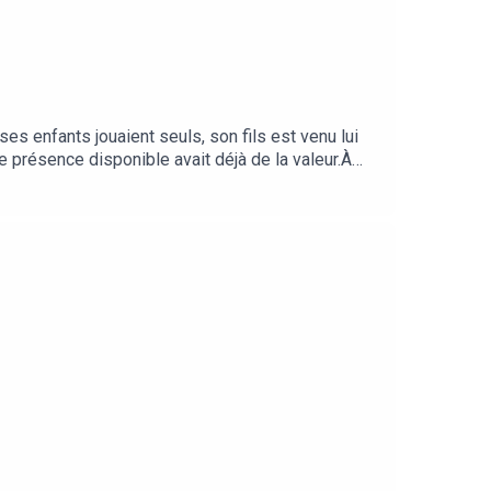
ses enfants jouaient seuls, son fils est venu lui
e présence disponible avait déjà de la valeur.À
t les vacances, la performance parentale qui s’est
raie qu’une mère épuisée qui a tout fait avec ses
Hatfield, John Cacioppo et Richard Rapson dans