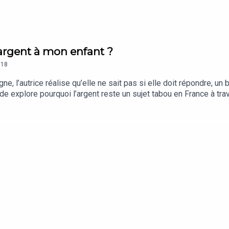
d’argent à mon enfant ?
18
, l’autrice réalise qu’elle ne sait pas si elle doit répondre, un bl
de explore pourquoi l’argent reste un sujet tabou en France à tr
es sur l’argent dès le plus jeune âge à partir de ce qu’ils obser
s conversations ordinaires plutôt que dans un grand discours ou
.