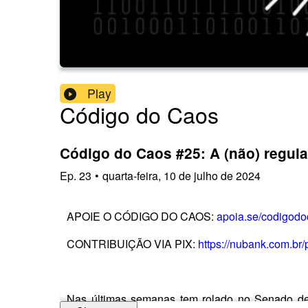
Play
Código do Caos
Código do Caos #25: A (não) regula
Ep.
23
•
quarta-feira, 10 de julho de 2024
APOIE O CÓDIGO DO CAOS:
apoia.se/codigod
CONTRIBUIÇÃO VIA PIX:
https://nubank.com.b
Nas últimas semanas tem rolado no Senado debat