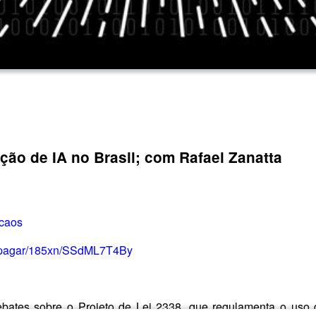
ção de IA no Brasil; com Rafael Zanatta
ocaos
r/pagar/185xn/SSdML7T4By
es sobre o Projeto de Lei 2338, que regulamenta o uso da I