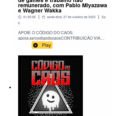
remunerado, com Pablo Miyazawa
e Wagner Wakka
|
|
01:25:56
sexta-feira, 27 de outubro de 2023
Ep.
5
APOIE O CÓDIGO DO CAOS:
apoia.se/codigodocaosCONTRIBUIÇÃO VIA
PIX:
Play
https://nubank.com.br/pagar/185xn/SSdML7T4By
Em meados de outubro de 2023 aconteceu em
São Paulo mais uma edição da Brasil Game
Show, considerada a maior feira de games da
América Latina. As 328 mil pessoas passaram
pelo evento em pelo menos um dos cinco dias
de feira tiveram acesso não apenas a games do
momento mas também, a dezenas, se não
centenas de ativações de marcas, das mais
presentes no universo dos jogos eletrônicos às
mais improváveis, ajudando a movimentar uma
indústria bilionária.Apesar dessa montanha de
dinheiro, não faltaram relatos de gente que