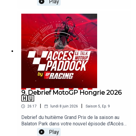
Play
Turco et Alexis Delisse. Avec une large page
consacrée à la victoire de Marc Marquez ! On
revient également sur le craquage de Marco
Bezzecchi, la montée en puissance d'AI Ogura ou
le quatrième podium consécutif de Pecco
Bagnaia. Sans oublier les sujets brulants qui
agitent le paddock !
9. Debrief MotoGP Hongrie 2026
🇭🇺
|
|
26:17
lundi 8 juin 2026
Saison
5
,
Ep.
9
Debrief du huitième Grand Prix de la saison au
Balaton Park dans votre nouvel épisode d'Accès
Paddock grâce nos reporters sur les Grands Prix
Play