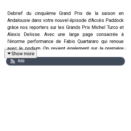
Debrief du cinquième Grand Prix de la saison en
Andalousie dans votre nouvel épisode d'Accès Paddock
grâce nos reporters sur les Grands Prix Michel Turco et
Alexis Delisse. Avec une large page consacrée à
l'énorme performance de Fabio Quartararo qui renoue
avec le podium. On revient également sur la première
Show more
victoire en MotoGP d'Alex Marquez, la bourde de Marc
RSS
Marquez, le joli coup de Maverick Viñales ou encore le
week-end difficile de Johann Zarco. Sans oublier les
sujets brulants qui agitent le paddock !