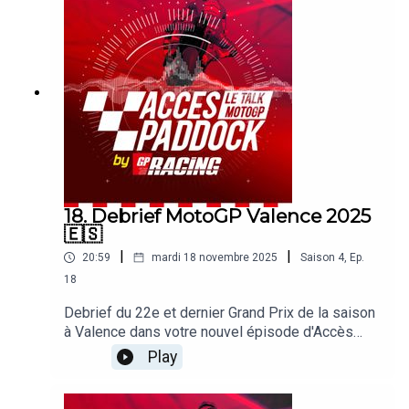
le joli coup de Pedro Acosta, premier leader du
championnat. Sans oublier les sujets brulants qui
agitent le paddock !
18. Debrief MotoGP Valence 2025
🇪🇸
|
|
20:59
mardi 18 novembre 2025
Saison
4
,
Ep.
18
Debrief du 22e et dernier Grand Prix de la saison
à Valence dans votre nouvel épisode d'Accès
Paddock grâce nos reporters sur les Grands Prix
Play
Michel Turco et Alexis Delisse. Avec une large
page consacrée à la victoire de Marco Bezzecchi
! On revient également sur l'équilibre des forces