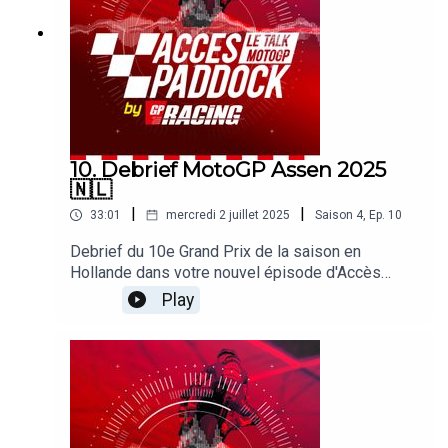
agitent le paddock !
10. Debrief MotoGP Assen 2025
🇳🇱
|
|
33:01
mercredi 2 juillet 2025
Saison
4
,
Ep.
10
Debrief du 10e Grand Prix de la saison en
Hollande dans votre nouvel épisode d'Accès
Paddock grâce nos reporters sur les Grands Prix
Play
Michel Turco et Alexis Delisse. Avec une large
page consacrée au nouveau doublé de Marc
Marquez ! On revient également sur les
difficultés de Pecco Bagnaia, la blessure d'Alex
Marquez, le cas Martin/Aprilia ou encore les
déboires des Français. Sans oublier les sujets
brulants qui agitent le paddock !