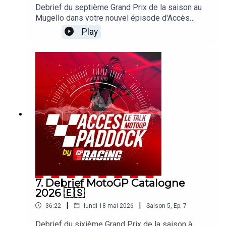
Debrief du septième Grand Prix de la saison au
Mugello dans votre nouvel épisode d'Accès
Paddock grâce nos reporters sur les Grands Prix
Play
Michel Turco et Alexis Delisse. Avec une large
page consacrée à la domination d'Aprilia ! On
revient également sur la situation chez Ducati, la
blessure de Johann Zarco ou le retour de Marc
Marquez. Sans oublier les sujets brulants qui
agitent le paddock !
7. Debrief MotoGP Catalogne
2026 🇪🇸
|
|
36:22
lundi 18 mai 2026
Saison
5
,
Ep.
7
Debrief du sixième Grand Prix de la saison à