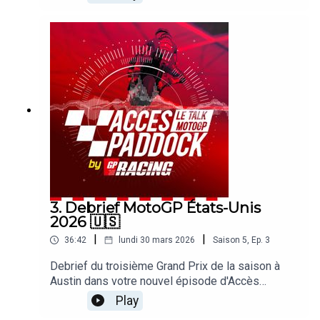
a répondu aux questions de nos envoyés
spéciaux Michel Turco et Alexis Delisse.
3. Debrief MotoGP États-Unis
2026 🇺🇸
|
|
36:42
lundi 30 mars 2026
Saison
5
,
Ep.
3
Debrief du troisième Grand Prix de la saison à
Austin dans votre nouvel épisode d'Accès
Paddock grâce nos reporters sur les Grands Prix
Play
Michel Turco et Alexis Delisse. Avec une large