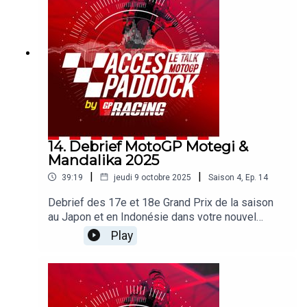
Ducati ou encore les performances des Français.
Sans oublier les sujets brulants qui agitent le
paddock !
14. Debrief MotoGP Motegi &
Mandalika 2025
|
|
39:19
jeudi 9 octobre 2025
Saison
4
,
Ep.
14
Debrief des 17e et 18e Grand Prix de la saison
au Japon et en Indonésie dans votre nouvel
épisode d'Accès Paddock grâce nos reporters
Play
sur les Grands Prix Michel Turco et Alexis
Delisse. Avec une large page consacrée au titre
de Marc Marquez à Motegi avant sa blessure une
semaine plus tard à Mandalika ! On revient
également sur les montagnes russes de Pecco