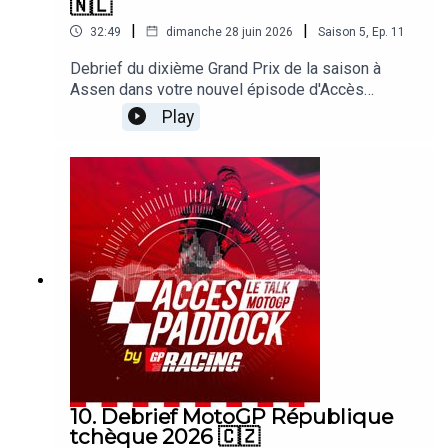
🇳🇱
|
|
32:49
dimanche 28 juin 2026
Saison
5
,
Ep.
11
Debrief du dixième Grand Prix de la saison à
Assen dans votre nouvel épisode d'Accès
Paddock grâce nos reporters sur les Grands Prix
Play
Michel Turco et Alexis Delisse. Avec une large
page consacrée à la victoire de Ai Ogura et au
carton plein Aprilia ! On revient également sur la
chute de Marco Bezzecchi, le week-end de Marc
Marquez ou les problèmes de Pedro Acosta.
Sans oublier les sujets brulants qui agitent le
paddock !
10. Debrief MotoGP République
tchèque 2026 🇨🇿