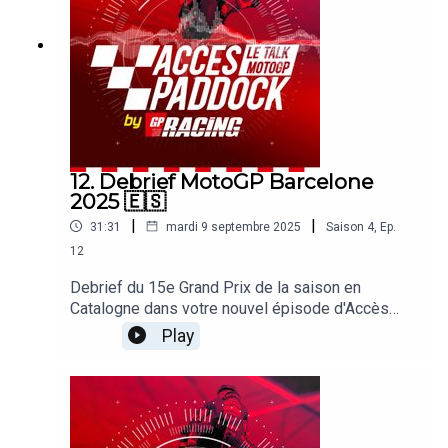
oublier les sujets brulants qui agitent le paddock !
12. Debrief MotoGP Barcelone
2025 🇪🇸
|
|
31:31
mardi 9 septembre 2025
Saison
4
,
Ep.
12
Debrief du 15e Grand Prix de la saison en
Catalogne dans votre nouvel épisode d'Accès
Paddock grâce nos reporters sur les Grands Prix
Play
Michel Turco et Alexis Delisse. Avec une large
page consacrée à la performance d'Alex Marquez,
venu battre son frère à la régulière ! On revient
également sur les difficultés de Pecco Bagnaia,
le beau week-end de KTM ou encore les espoirs