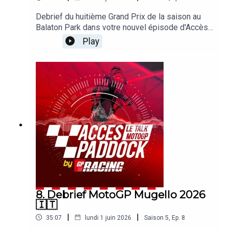
Debrief du huitième Grand Prix de la saison au
Balaton Park dans votre nouvel épisode d'Accès
Paddock grâce nos reporters sur les Grands Prix
Play
Michel Turco et Alexis Delisse. Avec une large
page consacrée à l'erreur de Jorge Martin au
départ, aux lourdes conséquences ! On revient
également sur le retour au sommet de Marc
Marquez, la situation du GP de Hongrie ou l'état
d'esprit de Fabio Quartararo. Sans oublier les
sujets brulants qui agitent le paddock !
8. Debrief MotoGP Mugello 2026
🇮🇹
|
|
35:07
lundi 1 juin 2026
Saison
5
,
Ep.
8