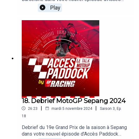
Paddock grâce nos reporters sur les Grands Prix
Play
Michel Turco et Alexis Delisse. Avec une large
page consacrée au titre de Jorge Martin. On
revient également sur la saison de Pecco
Bagnaia, le retour en grâce de Marc Marquez ou
les performances des Français en 2024. Sans
oublier les sujets brulants qui agitent le paddock !
18. Debrief MotoGP Sepang 2024
|
|
26:23
mardi 5 novembre 2024
Saison
3
,
Ep.
18
Debrief du 19e Grand Prix de la saison à Sepang
dans votre nouvel épisode d'Accès Paddock