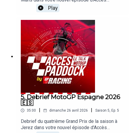
Paddock grâce nos reporters sur les Grands Prix
Play
Michel Turco et Alexis Delisse. Avec une large
page consacrée à la victoire de Jorge Martin et
au triplé Aprilia ! On revient également sur la
blessure de Marc Marquez, le succès du GP de
France ou encore le beau week-end de Fabio
Quartararo. Sans oublier les sujets brulants qui
agitent le paddock !
5. Debrief MotoGP Espagne 2026
🇪🇸
|
|
35:00
dimanche 26 avril 2026
Saison
5
,
Ep.
5
Debrief du quatrième Grand Prix de la saison à
Jerez dans votre nouvel épisode d'Accès