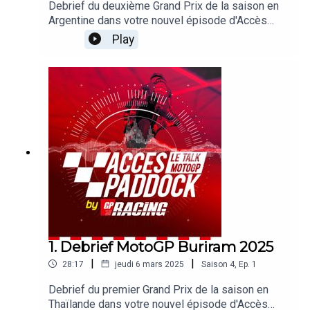
Debrief du deuxième Grand Prix de la saison en
Argentine dans votre nouvel épisode d'Accès
Paddock grâce nos reporters sur les Grands Prix
Play
Michel Turco et Alexis Delisse. Avec une large
page consacrée à la domination des frères Marc
Marquez. On revient également sur l'énorme perf
de Johann Zarco, les difficultés de KTM et
Yamaha ou encore la disqualification d'Ai Ogura.
Sans oublier les sujets brulants qui agitent le
paddock !
1. Debrief MotoGP Buriram 2025
|
|
28:17
jeudi 6 mars 2025
Saison
4
,
Ep.
1
Debrief du premier Grand Prix de la saison en
Thaïlande dans votre nouvel épisode d'Accès