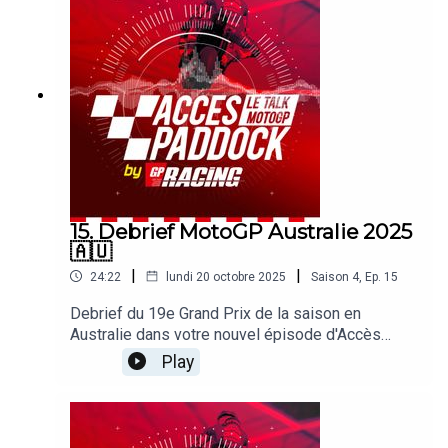
les difficultés d'Aprilia, le cas Pecco Bagnaiai ou
encore les performances des Français. Sans
oublier les sujets brulants qui agitent le paddock !
15. Debrief MotoGP Australie 2025
🇦🇺
|
|
24:22
lundi 20 octobre 2025
Saison
4
,
Ep.
15
Debrief du 19e Grand Prix de la saison en
Australie dans votre nouvel épisode d'Accès
Paddock grâce nos reporters sur les Grands Prix
Play
Michel Turco et Alexis Delisse. Avec une large
page consacrée à la première victoire de Raul
Fernandez ! On revient également sur les progrès
d'Aprilia et Marco Bezzecchi, la situation de