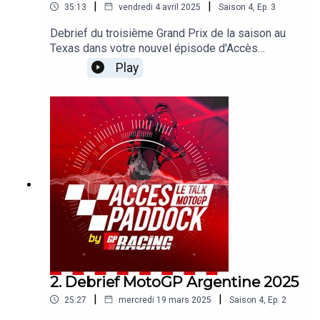
|
|
35:13
vendredi 4 avril 2025
Saison
4
,
Ep.
3
Debrief du troisième Grand Prix de la saison au
Texas dans votre nouvel épisode d'Accès
Paddock grâce nos reporters sur les Grands Prix
Play
Michel Turco et Alexis Delisse. Avec une large
page consacrée à ce départ chaotique. On revient
également sur la chute de Marc Marquez, le
retour en forme de Pecco Bagnaia, la constance
d'Alex Marquez ou encore les performances des
Français. Sans oublier les sujets brulants qui
agitent le paddock !
2. Debrief MotoGP Argentine 2025
|
|
25:27
mercredi 19 mars 2025
Saison
4
,
Ep.
2