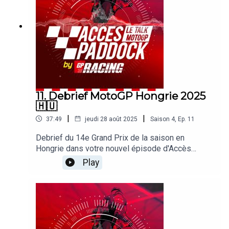
des Français. Sans oublier les sujets brulants qui
agitent le paddock !
11. Debrief MotoGP Hongrie 2025
🇭🇺
|
|
37:49
jeudi 28 août 2025
Saison
4
,
Ep.
11
Debrief du 14e Grand Prix de la saison en
Hongrie dans votre nouvel épisode d'Accès
Paddock grâce nos reporters sur les Grands Prix
Play
Michel Turco et Alexis Delisse. Avec une large
page consacrée au nouveau doublé de Marc
Marquez ! On revient également sur les
difficultés de Pecco Bagnaia, le retour en forme
des Aprilia et KTM ou encore les déboires des
Français. Sans oublier les sujets brulants qui