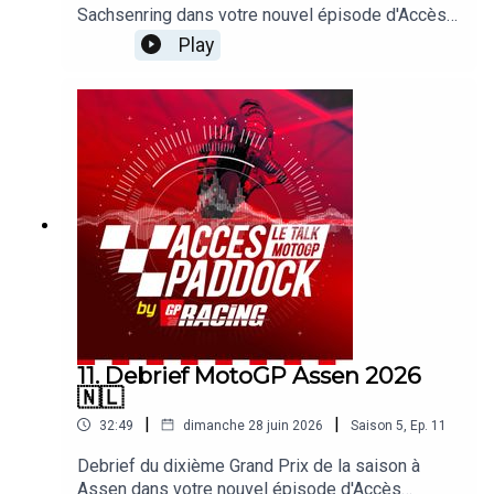
Sachsenring dans votre nouvel épisode d'Accès
Paddock grâce nos reporters sur les Grands Prix
Play
Michel Turco et Alexis Delisse. Avec une large
page consacrée à la victoire de Marc Marquez !
On revient également sur la chute de Marco
Bezzecchi, la bonne forme des Aprilia
Trackhouse ou la situation du championnat. Sans
oublier les sujets brulants qui agitent le paddock !
11. Debrief MotoGP Assen 2026
🇳🇱
|
|
32:49
dimanche 28 juin 2026
Saison
5
,
Ep.
11
Debrief du dixième Grand Prix de la saison à
Assen dans votre nouvel épisode d'Accès