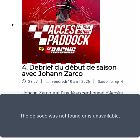
Giannantonio, le beau week-end de Johann Zarco
ou encore le point sur la situation de la grille
2027. Sans oublier les sujets brulants qui agitent
le paddock !
4. Debrief du début de saison
avec Johann Zarco
|
|
28:07
vendredi 10 avril 2026
Saison
5
,
Ep.
4
Johann Zarco est l’invité exceptionnel d’Accès
Paddock pour un point sur le début de saison du
Français en MotoGP, mais pas que ! Le pilote LCR
Play
a répondu aux questions de nos envoyés
spéciaux Michel Turco et Alexis Delisse.