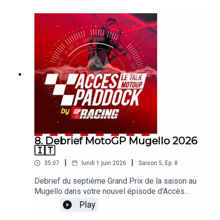
Michel Turco et Alexis Delisse. Avec une large
page consacrée à l'erreur de Jorge Martin au
départ, aux lourdes conséquences ! On revient
également sur le retour au sommet de Marc
Marquez, la situation du GP de Hongrie ou l'état
d'esprit de Fabio Quartararo. Sans oublier les
sujets brulants qui agitent le paddock !
8. Debrief MotoGP Mugello 2026
🇮🇹
|
|
35:07
lundi 1 juin 2026
Saison
5
,
Ep.
8
Debrief du septième Grand Prix de la saison au
Mugello dans votre nouvel épisode d'Accès
Paddock grâce nos reporters sur les Grands Prix
Play
Michel Turco et Alexis Delisse. Avec une large