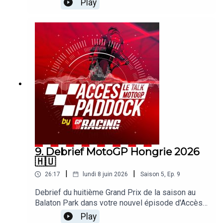
Play
Turco et Alexis Delisse. Avec une large page
consacrée à la victoire de Marc Marquez ! On
revient également sur le craquage de Marco
Bezzecchi, la montée en puissance d'AI Ogura ou
le quatrième podium consécutif de Pecco
Bagnaia. Sans oublier les sujets brulants qui
agitent le paddock !
9. Debrief MotoGP Hongrie 2026
🇭🇺
|
|
26:17
lundi 8 juin 2026
Saison
5
,
Ep.
9
Debrief du huitième Grand Prix de la saison au
Balaton Park dans votre nouvel épisode d'Accès
Paddock grâce nos reporters sur les Grands Prix
Play