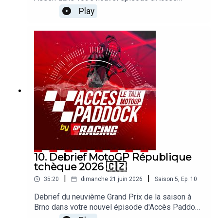
Paddock grâce nos reporters sur les Grands Prix
Play
Michel Turco et Alexis Delisse. Avec une large
page consacrée à la victoire de Ai Ogura et au
carton plein Aprilia ! On revient également sur la
chute de Marco Bezzecchi, le week-end de Marc
Marquez ou les problèmes de Pedro Acosta.
Sans oublier les sujets brulants qui agitent le
paddock !
10. Debrief MotoGP République
tchèque 2026 🇨🇿
|
|
35:20
dimanche 21 juin 2026
Saison
5
,
Ep.
10
Debrief du neuvième Grand Prix de la saison à
Brno dans votre nouvel épisode d'Accès Paddock
grâce nos reporters sur les Grands Prix Michel