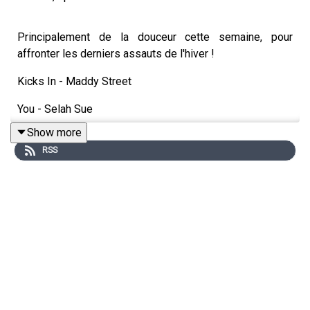
Principalement de la douceur cette semaine, pour
affronter les derniers assauts de l'hiver !
Kicks In - Maddy Street
You - Selah Sue
Show more
La nouvelle lune - Coline Rio
RSS
Le feu - Hélène Martin
Home Run - Bic Runga
In Your Eyes - Peter Gabriel
Kiss Me - MARO