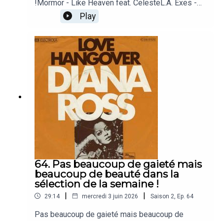
!Mormor - Like Heaven feat. CelesteL.A. Exes -
Baby Let's PretendKlô Pelgag - Le Roi de la
Play
montagneSasha Keable - heal
somethingGoldfrapp - Fly Me AwayEcca Vandal -
VERTICAL WORLDSLinLin - +case_lang_veirs -
Song for Judee
64. Pas beaucoup de gaieté mais
beaucoup de beauté dans la
sélection de la semaine !
|
|
29:14
mercredi 3 juin 2026
Saison
2
,
Ep.
64
Pas beaucoup de gaieté mais beaucoup de