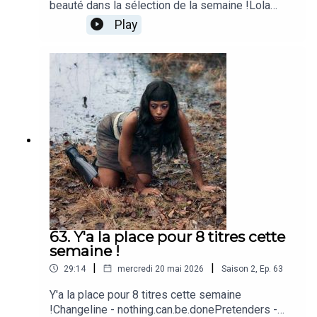
beauté dans la sélection de la semaine !Lola
Young - From Down HereBrigitte Fontaine - Il
Play
pleutSon Lux - EndlesslyDiana Ross - Love
Hangover (Single Version)Yoa - Yao [Explicit]Grife
- The Anchor SongThe Smile - Friend of a Friend
63. Y'a la place pour 8 titres cette
semaine !
|
|
29:14
mercredi 20 mai 2026
Saison
2
,
Ep.
63
Y'a la place pour 8 titres cette semaine
!Changeline - nothing.can.be.donePretenders -