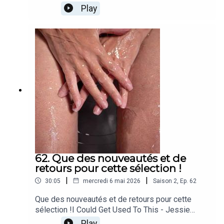
Back on the Chain Gang (2007 Remaster)PPJ -
Play
Então Tá BemMelissa Etheridge - You Can Sleep
While I DriveTanita Tikaram - Turn The Lights
Down LowNia Archives - DangerMommy Long
Legs - Weird Girl [Explicit]Patrick Watson - we fly
for the ones we love
62. Que des nouveautés et de
retours pour cette sélection !
|
|
30:05
mercredi 6 mai 2026
Saison
2
,
Ep.
62
Que des nouveautés et de retours pour cette
sélection !I Could Get Used To This - Jessie
WareAll This Disaster - Sarah McLachlanSœur
Play