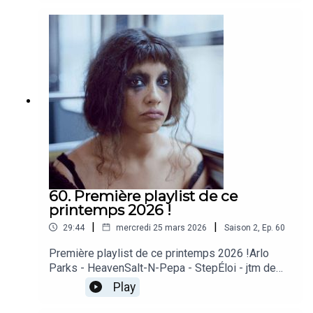
DiawaraLately - Massive AttackThe Ride - Joan
As Police Woman
60. Première playlist de ce
printemps 2026 !
|
|
29:44
mercredi 25 mars 2026
Saison
2
,
Ep.
60
Première playlist de ce printemps 2026 !Arlo
Parks - HeavenSalt-N-Pepa - StepÉloi - jtm de
oufbeabadoobee - All I Did Was Dream of
Play
YouGildaa - L'ÉquilibreVoyou - Deux oiseauxAn
Pierle - Sorry