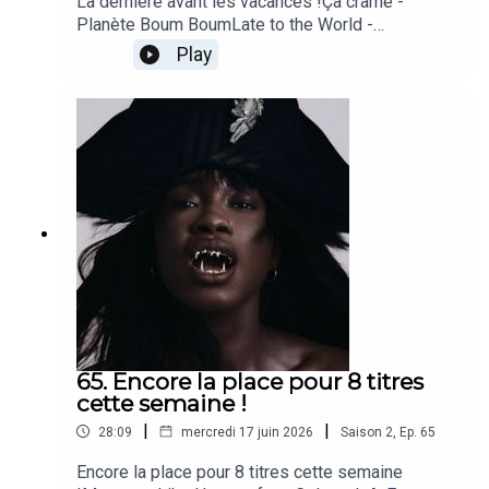
La dernière avant les vacances !Ça crame -
Planète Boum BoumLate to the World -
IDEREisbär - GrauzoneCould Be - Alela
Play
Dianelinknb - KelelaA War Is Coming - Jeanne
AddedYou & We - José González
65. Encore la place pour 8 titres
cette semaine !
|
|
28:09
mercredi 17 juin 2026
Saison
2
,
Ep.
65
Encore la place pour 8 titres cette semaine