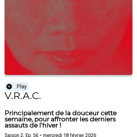
Play
V.R.A.C.
Principalement de la douceur cette
semaine, pour affronter les derniers
assauts de l'hiver !
Saison
2
,
Ep.
56
•
mercredi 18 février 2026