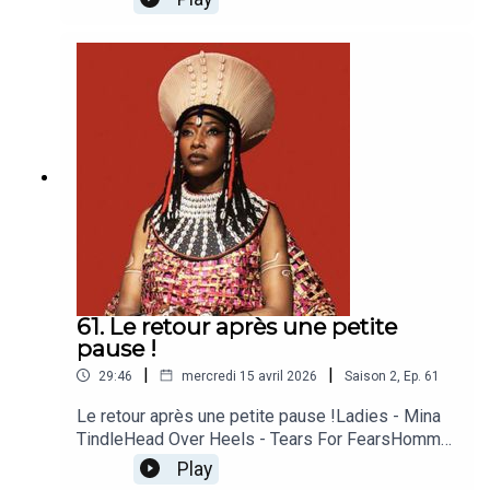
d'oranger - GrifeWhatcha Gonna Do About It -
PeachesLoneliest Heart Of All - MalummíWoke
up High - Vanessa CarltonSur la plage - Laura
Cahen, This is the KitConstant - Kate Boy
61. Le retour après une petite
pause !
|
|
29:46
mercredi 15 avril 2026
Saison
2
,
Ep.
61
Le retour après une petite pause !Ladies - Mina
TindleHead Over Heels - Tears For FearsHomme
du feu (Solitaire) - Flora FishbachA Night In
Play
Tunisia - Ella FitzgeraldFala - Fatoumata