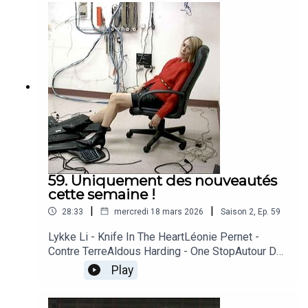
59. Uniquement des nouveautés
cette semaine !
|
|
28:33
mercredi 18 mars 2026
Saison
2
,
Ep.
59
Lykke Li - Knife In The HeartLéonie Pernet -
Contre TerreAldous Harding - One StopAutour De
Lucie - Quelque partJill Scott - PresshaJuste
Play
Shani - Tout SchussKim Gordon - DIRTY
TECHMalummí - Loneliest Heart Of All