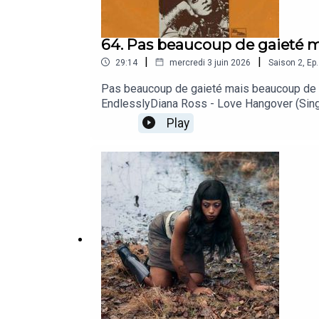
64. Pas beaucoup de gaieté m
|
|
29:14
mercredi 3 juin 2026
Saison
2
,
Ep.
Pas beaucoup de gaieté mais beaucoup de be
EndlesslyDiana Ross - Love Hangover (Single
Play