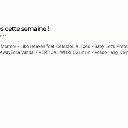
es cette semaine !
p.
65
e !Mormor - Like Heaven feat. CelesteL.A. Exes - Baby Let's Pre
e AwayEcca Vandal - VERTICAL WORLDSLinLin - +case_lang_veir