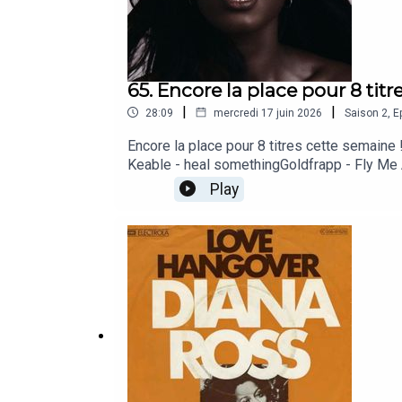
65. Encore la place pour 8 titr
|
|
28:09
mercredi 17 juin 2026
Saison
2
,
E
Encore la place pour 8 titres cette semain
Keable - heal somethingGoldfrapp - Fly M
Play