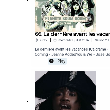
66. La dernière avant les vaca
|
|
26:27
mercredi 1 juillet 2026
Saison
2
,
E
La dernière avant les vacances !Ça crame -
Coming - Jeanne AddedYou & We - José G
Play