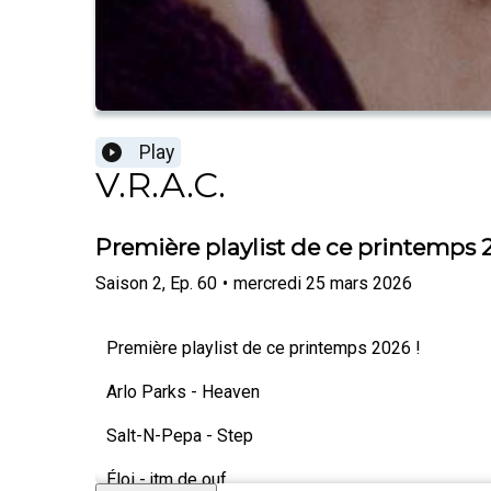
Play
V.R.A.C.
Première playlist de ce printemps 
Saison
2
,
Ep.
60
•
mercredi 25 mars 2026
Première playlist de ce printemps 2026 !
Arlo Parks - Heaven
Salt-N-Pepa - Step
Éloi - jtm de ouf