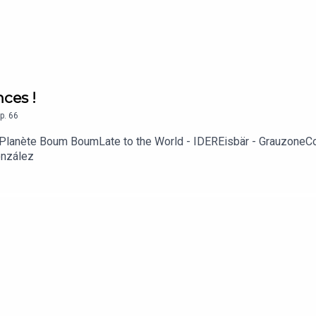
nces !
p.
66
 Planète Boum BoumLate to the World - IDEREisbär - GrauzoneCou
onzález