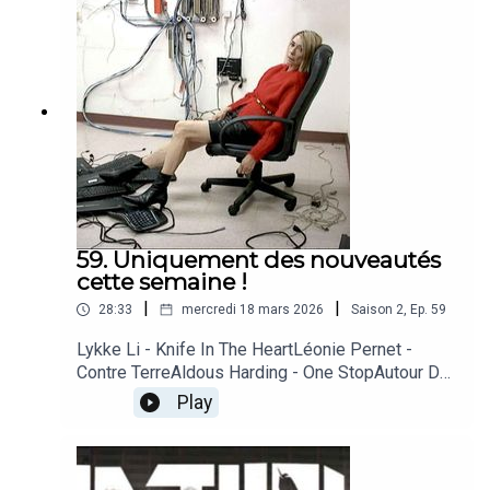
59. Uniquement des nouveautés
cette semaine !
|
|
28:33
mercredi 18 mars 2026
Saison
2
,
Ep.
59
Lykke Li - Knife In The HeartLéonie Pernet -
Contre TerreAldous Harding - One StopAutour De
Lucie - Quelque partJill Scott - PresshaJuste
Play
Shani - Tout SchussKim Gordon - DIRTY
TECHMalummí - Loneliest Heart Of All