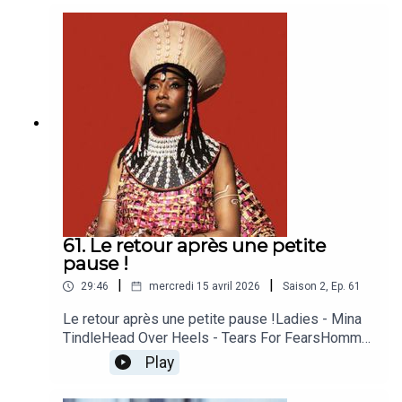
PeachesLoneliest Heart Of All - MalummíWoke
up High - Vanessa CarltonSur la plage - Laura
Cahen, This is the KitConstant - Kate Boy
61. Le retour après une petite
pause !
|
|
29:46
mercredi 15 avril 2026
Saison
2
,
Ep.
61
Le retour après une petite pause !Ladies - Mina
TindleHead Over Heels - Tears For FearsHomme
du feu (Solitaire) - Flora FishbachA Night In
Play
Tunisia - Ella FitzgeraldFala - Fatoumata
DiawaraLately - Massive AttackThe Ride - Joan