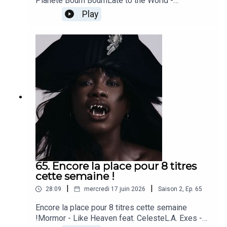
Planète Boum BoumLate to the World -
IDEREisbär - GrauzoneCould Be - Alela
Play
Dianelinknb - KelelaA War Is Coming - Jeanne
AddedYou & We - José González
65. Encore la place pour 8 titres
cette semaine !
|
|
28:09
mercredi 17 juin 2026
Saison
2
,
Ep.
65
Encore la place pour 8 titres cette semaine
!Mormor - Like Heaven feat. CelesteL.A. Exes -