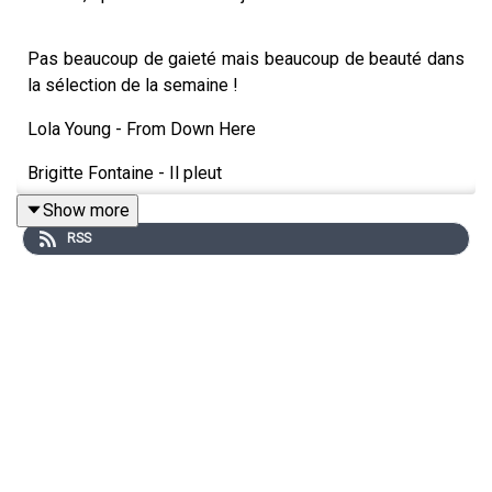
Pas beaucoup de gaieté mais beaucoup de beauté dans
la sélection de la semaine !
Lola Young - From Down Here
Brigitte Fontaine - Il pleut
Show more
Son Lux - Endlessly
RSS
Diana Ross - Love Hangover (Single Version)
Yoa - Yao [Explicit]
Grife - The Anchor Song
The Smile - Friend of a Friend