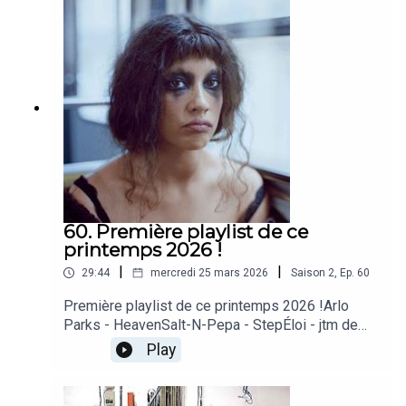
As Police Woman
60. Première playlist de ce
printemps 2026 !
|
|
29:44
mercredi 25 mars 2026
Saison
2
,
Ep.
60
Première playlist de ce printemps 2026 !Arlo
Parks - HeavenSalt-N-Pepa - StepÉloi - jtm de
oufbeabadoobee - All I Did Was Dream of
Play
YouGildaa - L'ÉquilibreVoyou - Deux oiseauxAn
Pierle - Sorry