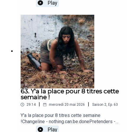
Baby Let's PretendKlô Pelgag - Le Roi de la
Play
montagneSasha Keable - heal
somethingGoldfrapp - Fly Me AwayEcca Vandal -
VERTICAL WORLDSLinLin - +case_lang_veirs -
Song for Judee
63. Y'a la place pour 8 titres cette
semaine !
|
|
29:14
mercredi 20 mai 2026
Saison
2
,
Ep.
63
Y'a la place pour 8 titres cette semaine
!Changeline - nothing.can.be.donePretenders -
Back on the Chain Gang (2007 Remaster)PPJ -
Play