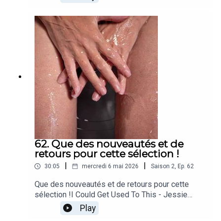
Então Tá BemMelissa Etheridge - You Can Sleep
While I DriveTanita Tikaram - Turn The Lights
Down LowNia Archives - DangerMommy Long
Legs - Weird Girl [Explicit]Patrick Watson - we fly
for the ones we love
62. Que des nouveautés et de
retours pour cette sélection !
|
|
30:05
mercredi 6 mai 2026
Saison
2
,
Ep.
62
Que des nouveautés et de retours pour cette
sélection !I Could Get Used To This - Jessie
WareAll This Disaster - Sarah McLachlanSœur
Play
d'oranger - GrifeWhatcha Gonna Do About It -