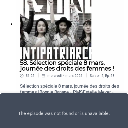
58. Sélection spéciale 8 mars,
journée des droits des femmes !
|
|
31:25
mercredi 4 mars 2026
Saison
2
,
Ep.
58
Sélection spéciale 8 mars, journée des droits des
femmes !Bonnie Banane - PMSEstelle Meyer -
Pour toutes mes sœursAna Tijoux -
Play
AntipatriarcaDraga - ClitorisSade - Soldier of
Love (Album Version)oXni - Je suis à moiNicole
Louvier - Qui me délivrera