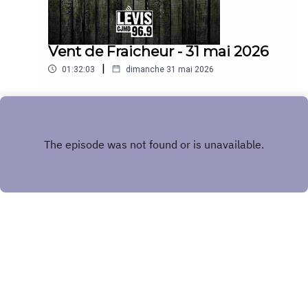
Vent de Fraicheur - 31 mai 2026
|
01:32:03
dimanche 31 mai 2026
Play
Copyright
CJMD 96,9 FM LÉVIS
Hébergé avec ❤️ par
Acast