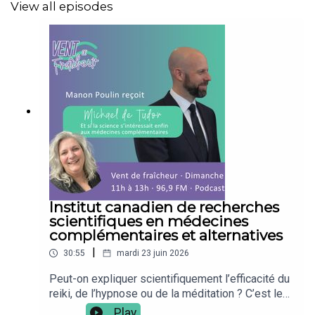
View all episodes
Institut canadien de recherches
scientifiques en médecines
complémentaires et alternatives
|
30:55
mardi 23 juin 2026
Peut-on expliquer scientifiquement l’efficacité du
reiki, de l’hypnose ou de la méditation ? C’est le
pari audacieux de Michael de Tudor, chercheur et
Play