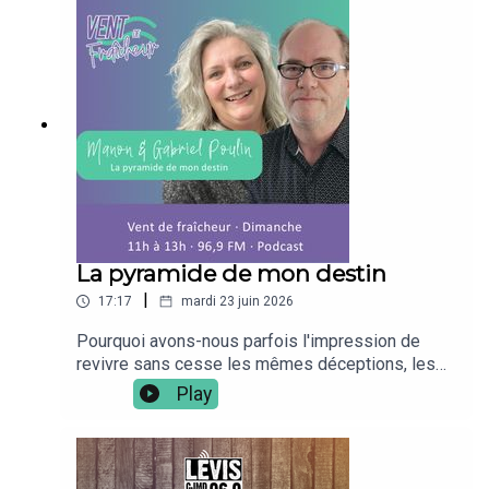
michael.de.tudor.2025https://www.facebook.com/
mapoufacehttps://www.facebook.com/ventdefrai
cheur969
La pyramide de mon destin
|
17:17
mardi 23 juin 2026
Pourquoi avons-nous parfois l'impression de
revivre sans cesse les mêmes déceptions, les
mêmes conflits ou les mêmes blocages
Play
(financiers, relations,...) ? Dans cet extrait radio
captivant, l'animatrice Manon Poulin s'entretient
avec Gabriel Poulin, auteur du livre Réalité ou
Illusion et père d'une impressionnante famille de