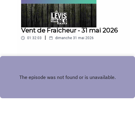
Vent de Fraicheur - 31 mai 2026
|
01:32:03
dimanche 31 mai 2026
Play
Copyright
CJMD 96,9 FM LÉVIS