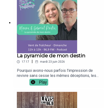
mapoufacehttps://www.facebook.com/ventdefrai
cheur969
La pyramide de mon destin
|
17:17
mardi 23 juin 2026
Pourquoi avons-nous parfois l'impression de
revivre sans cesse les mêmes déceptions, les
mêmes conflits ou les mêmes blocages
Play
(financiers, relations,...) ? Dans cet extrait radio
captivant, l'animatrice Manon Poulin s'entretient
avec Gabriel Poulin, auteur du livre Réalité ou
Illusion et père d'une impressionnante famille de
dix enfants, ainsi qu'avec le scientifique Mickaël