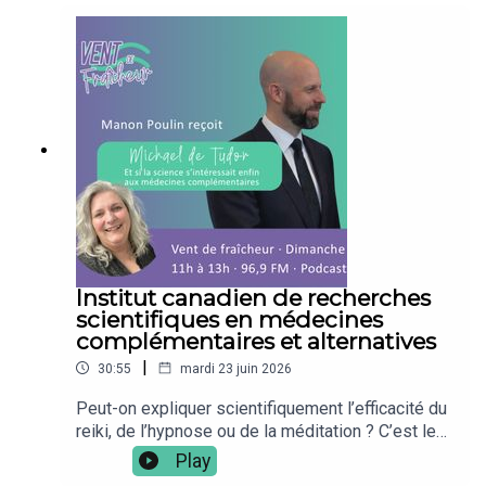
Institut canadien de recherches
scientifiques en médecines
complémentaires et alternatives
|
30:55
mardi 23 juin 2026
Peut-on expliquer scientifiquement l’efficacité du
reiki, de l’hypnose ou de la méditation ? C’est le
pari audacieux de Michael de Tudor, chercheur et
Play
fondateur de l’Institut canadien de recherches