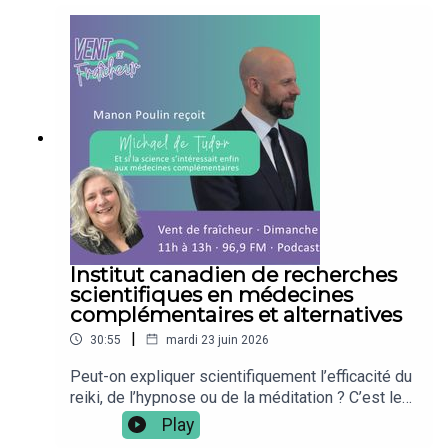
Institut canadien de recherches
scientifiques en médecines
complémentaires et alternatives
|
30:55
mardi 23 juin 2026
Peut-on expliquer scientifiquement l’efficacité du
reiki, de l’hypnose ou de la méditation ? C’est le
pari audacieux de Michael de Tudor, chercheur et
Play
fondateur de l’Institut canadien de recherches