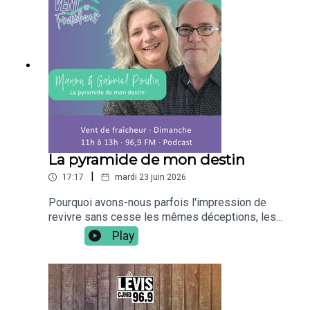
mapoufacehttps://www.facebook.com/ventdefrai
cheur969
La pyramide de mon destin
|
17:17
mardi 23 juin 2026
Pourquoi avons-nous parfois l'impression de
revivre sans cesse les mêmes déceptions, les
mêmes conflits ou les mêmes blocages
Play
(financiers, relations,...) ? Dans cet extrait radio
captivant, l'animatrice Manon Poulin s'entretient
avec Gabriel Poulin, auteur du livre Réalité ou
Illusion et père d'une impressionnante famille de
dix enfants, ainsi qu'avec le scientifique Mickaël