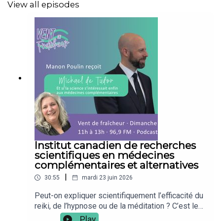
View all episodes
Institut canadien de recherches
scientifiques en médecines
complémentaires et alternatives
|
30:55
mardi 23 juin 2026
Peut-on expliquer scientifiquement l’efficacité du
reiki, de l’hypnose ou de la méditation ? C’est le
pari audacieux de Michael de Tudor, chercheur et
Play