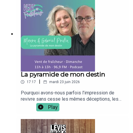
michael.de.tudor.2025https://www.facebook.com/
mapoufacehttps://www.facebook.com/ventdefrai
cheur969
La pyramide de mon destin
|
17:17
mardi 23 juin 2026
Pourquoi avons-nous parfois l'impression de
revivre sans cesse les mêmes déceptions, les
mêmes conflits ou les mêmes blocages
Play
(financiers, relations,...) ? Dans cet extrait radio
captivant, l'animatrice Manon Poulin s'entretient
avec Gabriel Poulin, auteur du livre Réalité ou
Illusion et père d'une impressionnante famille de