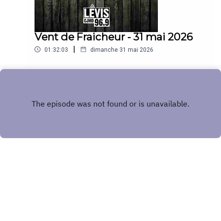
Vent de Fraicheur - 31 mai 2026
|
01:32:03
dimanche 31 mai 2026
Play
Copyright
CJMD 96,9 FM LÉVIS
Hébergé avec ❤️ par
Acast