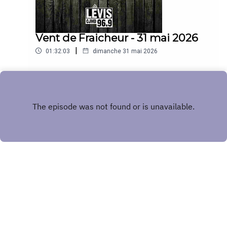
Vent de Fraicheur - 31 mai 2026
|
01:32:03
dimanche 31 mai 2026
Play
Copyright
CJMD 96,9 FM LÉVIS
Hébergé avec ❤️ par
Acast