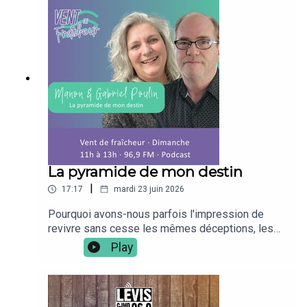
michael.de.tudor.2025https://www.facebook.com/
mapoufacehttps://www.facebook.com/ventdefrai
cheur969
La pyramide de mon destin
|
17:17
mardi 23 juin 2026
Pourquoi avons-nous parfois l'impression de
revivre sans cesse les mêmes déceptions, les
mêmes conflits ou les mêmes blocages
Play
(financiers, relations,...) ? Dans cet extrait radio
captivant, l'animatrice Manon Poulin s'entretient
avec Gabriel Poulin, auteur du livre Réalité ou
Illusion et père d'une impressionnante famille de