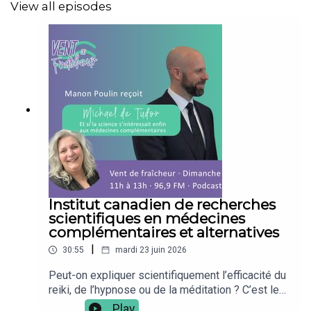
View all episodes
Institut canadien de recherches
scientifiques en médecines
complémentaires et alternatives
|
30:55
mardi 23 juin 2026
Peut-on expliquer scientifiquement l’efficacité du
reiki, de l’hypnose ou de la méditation ? C’est le
pari audacieux de Michael de Tudor, chercheur et
Play