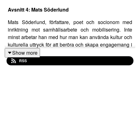
Avsnitt 4: Mats Söderlund
Mats Söderlund, författare, poet och socionom med
inriktning mot samhällsarbete och mobilisering. Inte
minst arbetar han med hur man kan använda kultur och
kulturella uttryck för att beröra och skapa engagemang i
klimatfrågan. Om kulturens viktiga roll i
Show more
klimatomställningen kretsar det här avsnittet, både i
RSS
samtalet med Mats och i reflektionerna mellan Sara och
Frida. Varför kan kultur nå oss på ett sätt som torr fakta
inte kan? Och hur kan vi ta hjälp av kulturen för
att bearbeta det tunga och visionera en hoppfull
framtid?
Mats Söderlund har gett ut flera böcker som på olika sätt
berör klimatkrisen. Den spännande
Ättlingarna-trilogin
,
essäboken
Härlig är Jorden
och diktsamlingen
Eskatos,