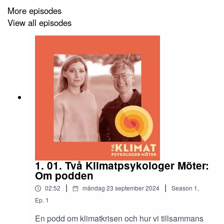
tystnaden tillhör inte oss
. Han driver också
More episodes
Klimatakademin
som använder kulturens förmåga att
View all episodes
förmedla komplexa samband och insikter.
1. 01. Två Klimatpsykologer Möter:
Om podden
|
|
02:52
måndag 23 september 2024
Season
1
,
Ep.
1
En podd om klimatkrisen och hur vi tillsammans