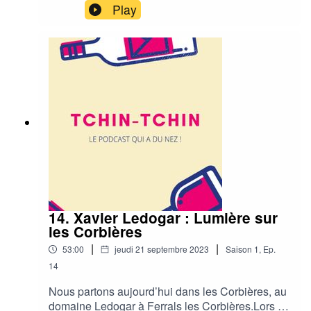
domaine Thibaud Boudignon.Lors de ce 15eme
Play
épisode, nous allons parler, entre autres, de
chenin, de schistes, de gel et du travail colossal
effectué par Thibaud en 15 ans.Découvrez
l'interview d'un grand vigneron dont les vins sont
aujourd'hui recherchés par les plus grandes
tables du monde !
14. Xavier Ledogar : Lumière sur
les Corbières
|
|
53:00
jeudi 21 septembre 2023
Saison
1
,
Ep.
14
Nous partons aujourd’hui dans les Corbières, au
domaine Ledogar à Ferrals les Corbières.Lors de