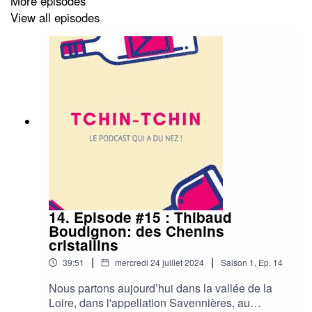
More episodes
d’activité, et de chenin bien sûr!
View all episodes
14. Episode #15 : Thibaud
Boudignon: des Chenins
cristallins
|
|
39:51
mercredi 24 juillet 2024
Saison
1
,
Ep.
14
Nous partons aujourd’hui dans la vallée de la
Loire, dans l'appellation Savennières, au