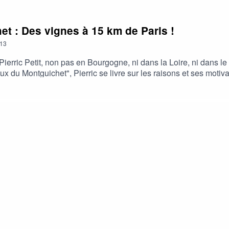
t : Des vignes à 15 km de Paris !
13
Pierric Petit, non pas en Bourgogne, ni dans la Loire, ni dans l
 du Montguichet", Pierric se livre sur les raisons et ses motiv
création du domaine en 2019, des cépages choisis, du type de vin
erons notre jeu concours ou vous aurez la possibilité de gagner 