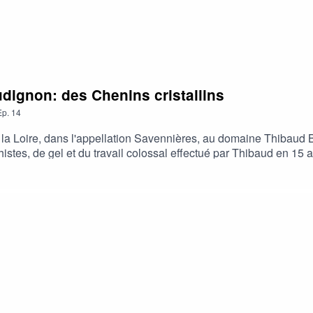
dignon: des Chenins cristallins
Ep.
14
e la Loire, dans l'appellation Savennières, au domaine Thibau
chistes, de gel et du travail colossal effectué par Thibaud en 15
ar les plus grandes tables du monde !