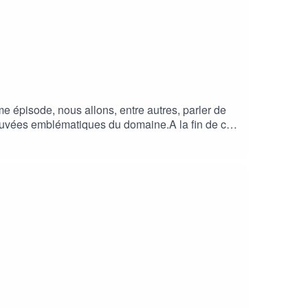
 épisode, nous allons, entre autres, parler de
cuvées emblématiques du domaine.A la fin de cet
ier dégustation de 2H avec la société