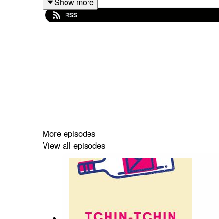
Show more
François façonne des vins purs et francs, grâce
RSS
More episodes
View all episodes