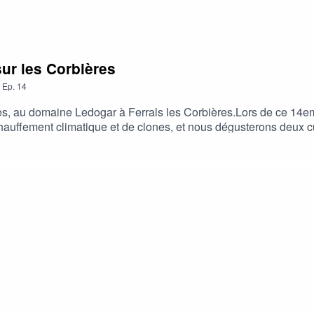
sur les Corbières
,
Ep.
14
s, au domaine Ledogar à Ferrals les Corbières.Lors de ce 14eme
hauffement climatique et de clones, et nous dégusterons deux 
rs où vous aurez la possibilité de gagner 2 places pour un atel