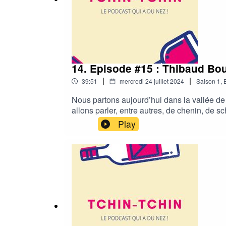
14. Episode #15 : Thibaud Bou
|
|
39:51
mercredi 24 juillet 2024
Saison
1
,
Nous partons aujourd’hui dans la vallée d
allons parler, entre autres, de chenin, de s
dont les vins sont aujourd'hui recherchés p
Play