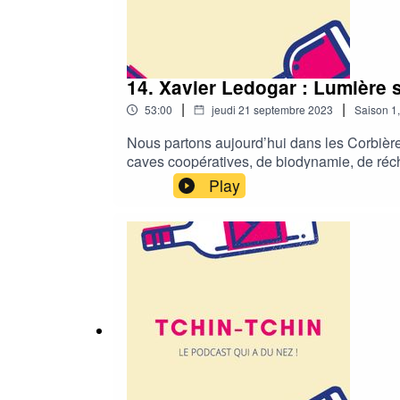
14. Xavier Ledogar : Lumière 
|
|
53:00
jeudi 21 septembre 2023
Saison
1
Nous partons aujourd’hui dans les Corbière
caves coopératives, de biodynamie, de réc
épisode, nous retrouverons notre jeu concou
Play
DEGUST’Emoi