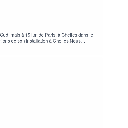
e Sud, mais à 15 km de Paris, à Chelles dans le
ations de son installation à Chelles.Nous
 qu'il souhaite produire et de ses projets à
2 places pour un atelier dégustation de 2H avec la