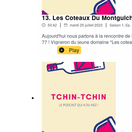
13. Les Coteaux Du Montguiche
|
|
50:42
mardi 25 juillet 2023
Saison
1
,
Ep.
Aujourd'hui nous partons à la rencontre de 
77 ! Vigneron du jeune domaine "Les coteaux
parlerons des différentes étapes depuis la 
Play
venir.À la fin de cet épisode, nous retrouv
société ”Degust’Emoi"