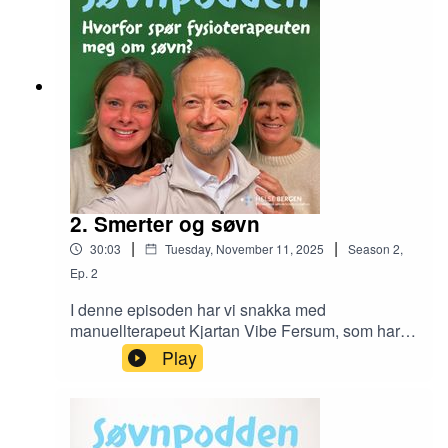
nevrolog Einar Kinge, som er ekspert på denne
tilstanden. Han fortel om førekomst, symptom og
korleis sjukdomen skal behandlast.
2. Smerter og søvn
|
|
30:03
Tuesday, November 11, 2025
Season
2
,
Ep.
2
I denne episoden har vi snakka med
manuellterapeut Kjartan Vibe Fersum, som har
lang erfaring med behandling av muskel- og
Play
skjelettplagar. Han jobbar ut fra ei heilhetlig
forståing av smerte, der faktorar som søvn speler
ei viktig rolle. Men korleis heng egentlig søvn og
smerte samman? Og kvifor bør helsepersonell