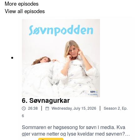
More episodes
View all episodes
6. Søvnagurkar
|
|
26:38
Wednesday, July 15, 2026
Season
2
,
Ep.
6
Sommaren er høgsesong for søvn i media. Kva
gjer varme netter og lyse kveldar med søvnen?