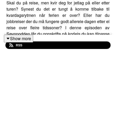
Skal du på reise, men kvir deg for jetlag på eller etter
turen? Synest du det er tungt å komme tilbake til
kvardagsrytmen når ferien er over? Eller har du
jobbreiser der du må fungere godt allereie dagen etter ei
reise over fleire tidssoner? I denne episoden av
Søvnpodden får du oppskrifta på korleis du kan tilpasse
Show more
deg ei ny tidssone best og raskast mogleg, anten du
RSS
skal reise vestover til USA eller austover til Asia. Gjest i
studio er professor Ståle Pallesen, ein av Noregs
fremste søvnekspertar. God tur!