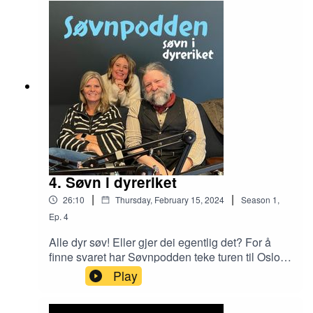
føreslår vi at du lytter til denne lille snutten. Her
kan du bli litt kjent med oss i Søvnpodden, kva vi
driv med og kva vi tenker å snakke om i
episodane framover (spoiler: det har med søvn å
gjere).
4. Søvn i dyreriket
|
|
26:10
Thursday, February 15, 2024
Season
1
,
Ep.
4
Alle dyr søv! Eller gjer dei egentlig det? For å
finne svaret har Søvnpodden teke turen til Oslo
for å ta ein prat med zoolog Petter Bøckman ved
Play
Naturhistorisk Museum. Petter fortel entusiastisk
om alt frå delfinar og fuglar som søv med halve