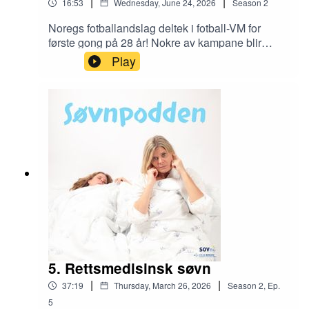
|
|
16:53
Wednesday, June 24, 2026
Season
2
Noregs fotballandslag deltek i fotball-VM for
første gong på 28 år! Nokre av kampane blir
spela om natta norsk tid, og plutseleg står vi
Play
framfor eit vanskeleg val: fotball eller søvn?I
denne episoden snakkar vi med fotballentusiast
og søvnprofessor Bjørn Bjorvatn om to ting han
er spesielt oppteken av – søvn og fotball. Er det
eigentleg forsvarleg å ofre nattesøvnen for
fotballglede? Eller let det seg gjere å kombinere
VM og søvn?Søvnpodden gir deg dei praktiske
råda du treng for å kunne sjå VM-kampane utan
at det går for mykje utover søvnen.
5. Rettsmedisinsk søvn
|
|
37:19
Thursday, March 26, 2026
Season
2
,
Ep.
5