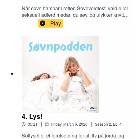
Når søvn hamnar i retten Sovevoldtekt, vald eller
seksuell adferd medan du søv, og ulykker knytt til
søvnighet, utfordrar både rettsvesenet og
Play
fagmiljøa. Men er det virkelig mogleg å sove seg
gjennom eit overgrep – eller å gjennomføre eit
samleie i søvne? I denne episoden møter vi
Ståle Pallesen, professor i psykologi ved
Universitetet i Bergen - og landets mest erfarne
sakkyndige på søvnrelaterte straffesaker.
4. Lys!
|
|
35:21
Friday, March 6, 2026
Season
2
,
Ep.
4
Sollyset er ei forutsetning for alt liv på jorda, og