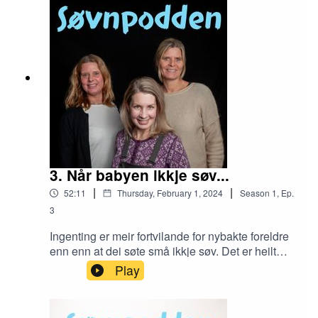
hjernen, til manetar som søv UTEN at dei har ein
hjerne.
3. Når babyen ikkje søv...
|
|
52:11
Thursday, February 1, 2024
Season
1
,
Ep.
3
Ingenting er meir fortvilande for nybakte foreldre
enn enn at dei søte små ikkje søv. Det er heilt
normalt at dei aller minste er mykje våkne om
Play
natta, og det går seg vanligvis til i løpet av det
første halvåret. Men kva når det ikkje gjer det?
Psykolog og firebarnsmor Turid Leksbø snakkar