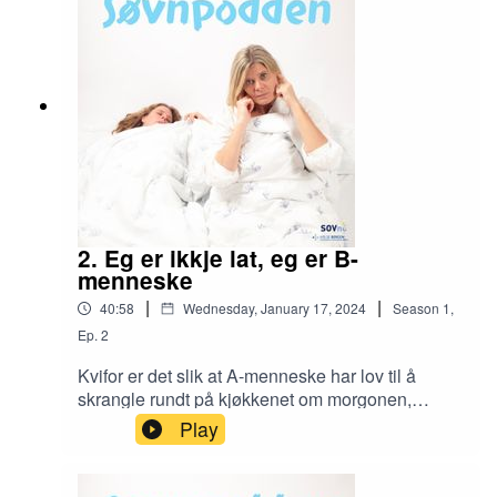
med oss i Søvnpodden om korleis du kan lære
dei små barna gode søvnvaner - og ikkje minst
kva utslitte og desperate foreldre kan gjere når
søvn blir eit problem.
2. Eg er ikkje lat, eg er B-
menneske
|
|
40:58
Wednesday, January 17, 2024
Season
1
,
Ep.
2
Kvifor er det slik at A-menneske har lov til å
skrangle rundt på kjøkkenet om morgonen,
medan B-menneska søv, samtidig som B-
Play
menneska må liste seg rundt om kvelden for at A-
menneska skal få skjønnhetssøvnen? Kven er
det som har bestemt når dagen skal starte, og at