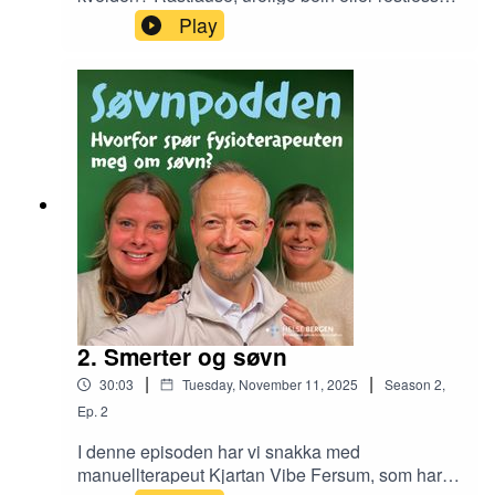
legs (RLS) er ein tilstand som mange opplever.
Play
For dei fleste er plagane til å leve med, men for
nokre blir dei så store at det går ut over søvn og
livskvalitet.Søvnpodden har hatt besøk av
nevrolog Einar Kinge, som er ekspert på denne
tilstanden. Han fortel om førekomst, symptom og
korleis sjukdomen skal behandlast.
2. Smerter og søvn
|
|
30:03
Tuesday, November 11, 2025
Season
2
,
Ep.
2
I denne episoden har vi snakka med
manuellterapeut Kjartan Vibe Fersum, som har