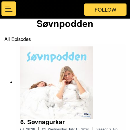
FOLLOW
Søvnpodden
All Episodes
6. Søvnagurkar
|
|
26:38
Wednesday, July 15, 2026
Season
2
,
Ep.