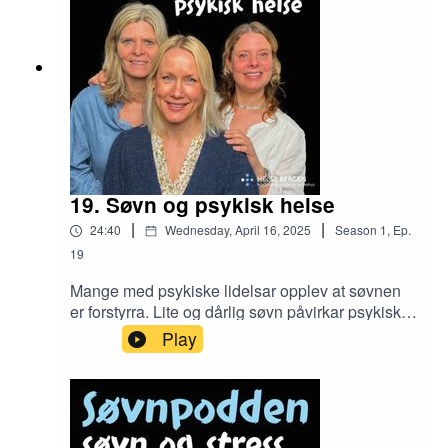
søvnsjukdommane, korfor dei krev ulik
tilnærming og kva medisinske spesialitetar som
kan hjelpe.
19. Søvn og psykisk helse
|
|
24:40
Wednesday, April 16, 2025
Season
1
,
Ep.
19
Mange med psykiske lidelsar opplev at søvnen
er forstyrra. Lite og dårlig søvn påvirkar psykiske
helse - dårlig psykisk helse kan óg føre til
Play
søvnvansker.I denne episoden har Søvnpodden
hatt besøk av psykolog og søvnekspert Ane
Wilhelmsen-Langeland. Vi snakker om kass
søvnproblem som er vanligast ved psykiske
lidelsar, som angst og depresjon. Kva som er