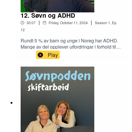
12. Søvn og ADHD
|
|
30:07
Friday, October 11, 2024
Season
1
,
Ep.
12
Rundt 5 % av barn og unge i Noreg har ADHD.
Mange av dei opplever utfordringar i forhold til
søvn, samtidig som lite søvn ofte gir ei forverring
Play
av ADHD symptoma.Søvnpodden har snakka
med Ole Andreas Hovda, barne- og
ungdomspsykiater, om dei vanlegaste
søvnvanskane barn og unge med ADHD
opplever, kvifor søvn er spesielt viktige nettopp
for dei, og ikkje minst korleis vi kan hjelpa dei til
å sova betre.