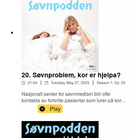
brukast, og korleis.
20. Søvnproblem, kor er hjelpa?
|
|
21:04
Tuesday, May 27, 2025
Season
1
,
Ep.
20
Nasjonalt senter for søvnmedisin blir ofte
kontakta av fortvilte pasientar som lurer på kor
dei kan få hjelp til søvnproblema sine, og
Play
behandlarar som lurer på kor dei skal tilvise
pasientane. Då er svaret vårt: «Det kjem heilt an
på kva søvnproblem det er snakk om». I denne
episoden av Søvnpodden snakkar vi om dei ulike