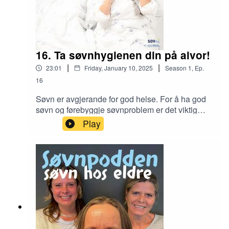
16. Ta søvnhygienen din på alvor!
|
|
23:01
Friday, January 10, 2025
Season
1
,
Ep.
16
Søvn er avgjerande for god helse. For å ha god
søvn og førebyggje søvnproblem er det viktig
med god søvnhygiene. Men kva betyr det
Play
egentlig å ha god
søvnhygiene?
I denne episoden av
Søvnpodden forklarar vi kva søvnhygiene er, og
vi serverer deg alle søvnhygieneråda du treng for
å legge til rette for god søvn i kvardagen. Og ikkje
minst – vi forklarer KVIFOR råda er viktige og
KORLEIS dei påverkar søvnen din. Lytt til
episode 16: Ta søvnhygienen din på alvor!