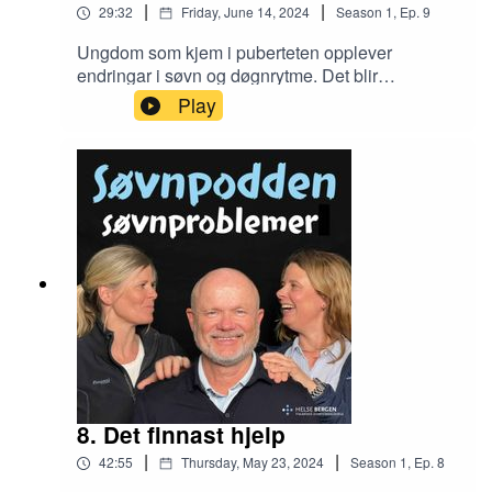
|
|
29:32
Friday, June 14, 2024
Season
1
,
Ep.
9
Ungdom som kjem i puberteten opplever
endringar i søvn og døgnrytme. Det blir
vanskeligare å kome seg i seng om kvelden, og
Play
ikkje minst å kome seg opp om morgonen.
Skuldast det her berre dårlege val og
feilprioritering?I denne episoden snakkar
Søvnpodden om kva som skjer med søvn og
døgnrytme i ungdomstida, og vi diskuterer hva
ungdom sjølv kan gjere, korleis foreldre kan
hjelpe, og kanskje viktigast - korleis vi som
samfunn kan leggje til rette for at ungdom skal få
nok søvn.
8. Det finnast hjelp
|
|
42:55
Thursday, May 23, 2024
Season
1
,
Ep.
8