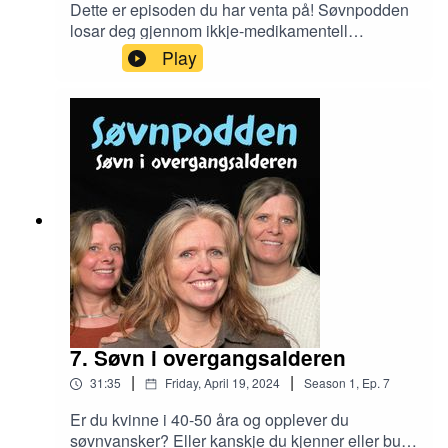
Dette er episoden du har venta på! Søvnpodden
losar deg gjennom ikkje-medikamentell
søvnbehandling, steg for steg. Med litt kunnskap,
Play
og enda meir motivasjon er det faktisk mykje du
kan få til på eigenhand. Med oss i studio er Bjørn
Bjorvatn, kanskje den i Noreg med mest erfaring
innafor ikkje-medikamentell behandling for
kronisk insomni. Anten du er pasient, pårørande,
lege eller anna helsepersonell - i denne
episoden forklarar vi det du treng å vite!
7. Søvn i overgangsalderen
|
|
31:35
Friday, April 19, 2024
Season
1
,
Ep.
7
Er du kvinne i 40-50 åra og opplever du
søvnvansker? Eller kanskje du kjenner eller bur