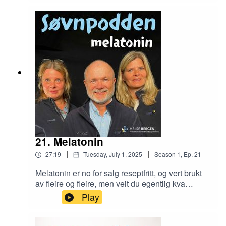
08:00 ein måndag morgon i august…I denne
episoden snakkar Søvnpodden om kvifor søvnen
vert forsinka i ferien, korleis vi kan unngå det, og
kva vi kan gjere for å komme raskere tilbake til
kvardagen når ferien er over.
21. Melatonin
|
|
27:19
Tuesday, July 1, 2025
Season
1
,
Ep.
21
Melatonin er no for salg reseptfritt, og vert brukt
av fleire og fleire, men veit du egentlig kva
melatonin er, og korleis det virker?I denne
Play
episoden har Søvnpodden hatt besøk av lege og
søvnekspert Bjørn Bjorvatn som forklarer kva
melatonin er, til kass type søvnproblem det bør