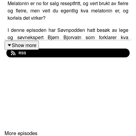
Melatonin er no for salg reseptfritt, og vert brukt av fleire
og fleire, men veit du egentlig kva melatonin er, og
korleis det virker?
I denne episoden har Søvnpodden hatt besøk av lege
og søvnekspert Bjørn Bjorvatn som forklarer kva
melatonin er, til kass type søvnproblem det bør brukast,
Show more
og korleis.
RSS
More episodes