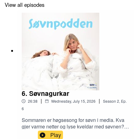
View all episodes
6. Søvnagurkar
|
|
26:38
Wednesday, July 15, 2026
Season
2
,
Ep.
6
Sommaren er høgsesong for søvn i media. Kva
gjer varme netter og lyse kveldar med søvnen?
Er det greit å ta seg ein siesta om dagen? Og
Play