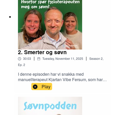
tilstanden. Han fortel om førekomst, symptom og
korleis sjukdomen skal behandlast.
2. Smerter og søvn
|
|
30:03
Tuesday, November 11, 2025
Season
2
,
Ep.
2
I denne episoden har vi snakka med
manuellterapeut Kjartan Vibe Fersum, som har
lang erfaring med behandling av muskel- og
Play
skjelettplagar. Han jobbar ut fra ei heilhetlig
forståing av smerte, der faktorar som søvn speler
ei viktig rolle. Men korleis heng egentlig søvn og
smerte samman? Og kvifor bør helsepersonell
interessere seg for søvnen din når du søker hjelp