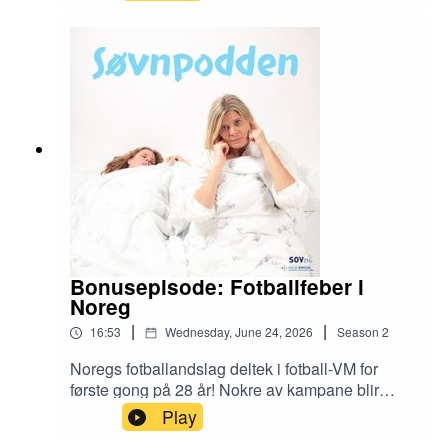
hjelper det egentlig å ete kiwi for å sove betre?I
episoden svarar vi på nokon av spørsmåla vi
oftast får frå journalistar om sommaren. Vi
snakkar om å sove i varmen, lyse netter, siesta,
ferierutiner og andre klassiske søvnagurkar.
Bonusepisode: Fotballfeber i
Noreg
|
|
16:53
Wednesday, June 24, 2026
Season
2
Noregs fotballandslag deltek i fotball-VM for
første gong på 28 år! Nokre av kampane blir
spela om natta norsk tid, og plutseleg står vi
Play
framfor eit vanskeleg val: fotball eller søvn?I