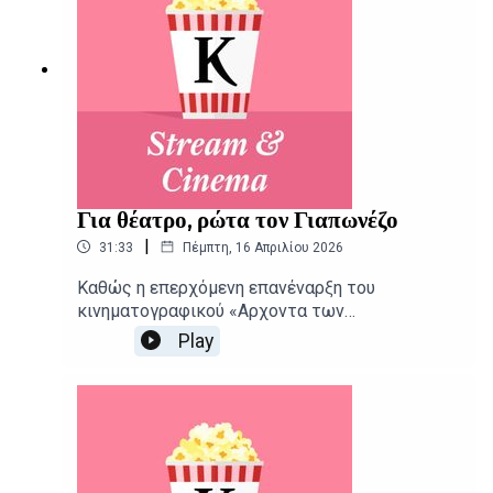
Για θέατρο, ρώτα τον Γιαπωνέζο
|
31:33
Πέμπτη, 16 Απριλίου 2026
Καθώς η επερχόμενη επανέναρξη του
κινηματογραφικού «Αρχοντα των
Δαχτυλιδιών» αποκαλύπτει τους
Play
πρωταγωνιστές της, μια από τις μεγαλύτερες
εισπρακτικές επιτυχίες της Απω Ανατολής
φτάνει και στις ελληνικές αίθουσες.
Δημοσιογραφική επιμέλεια - Παρουσίαση:
Αιμίλιος Χαρμπής, Αλεξάνδρα
ΣκαράκηΕπιμέλεια παραγωγής: Urbi Productions