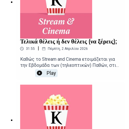
Τελικά θέλεις ή δεν θέλεις (να ξέρεις);
|
31:55
Πέμπτη, 2 Απριλίου 2026
Καθώς το Stream and Cinema ετοιμάζεται για
την Εβδομάδα των (τηλεοπτικών) Παθών, στις
αίθουσες φτάνει μια εναλλακτική ρομαντική
Play
κομεντί με λαμπερούς πρωταγωνιστές, αλλά
και ο πλατωνικός έρωτας του Αντόνιο
Βιβάλντι.Δημοσιογραφική επιμέλεια -
Παρουσίαση: Αιμίλιος Χαρμπής, Αλεξάνδρα
ΣκαράκηΕπιμέλεια παραγωγής: Urbi Productions