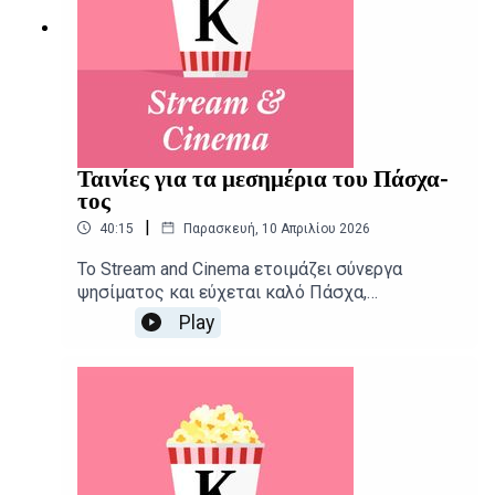
Ταινίες για τα μεσημέρια του Πάσχα-
τος
|
40:15
Παρασκευή, 10 Απριλίου 2026
Το Stream and Cinema ετοιμάζει σύνεργα
ψησίματος και εύχεται καλό Πάσχα,
κουβεντιάζοντας για τις αγαπημένες μας
Play
επικές ταινίες που συμπληρώνουν τις
πατροπαράδοτες συνήθειες αυτων των
ημερών.Δημοσιογραφική επιμέλεια -
Παρουσίαση: Αιμίλιος Χαρμπής, Αλεξάνδρα
ΣκαράκηΕπιμέλεια παραγωγής: Urbi Productions