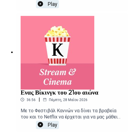
Stream and Cinema, το οποίο ξεκινά από τις
Play
χολιγουντιανές τάσεις για να φτάσει ως τις
«τάσεις» των δημοσκοπήσεων και ακόμα
παραπέρα. Δημοσιογραφική επιμέλεια -
Παρουσίαση: Αιμίλιος Χαρμπής, Αλεξάνδρα
ΣκαράκηΕπιμέλεια παραγωγής: Urbi Productions
Ενας Βίκινγκ του 21ου αιώνα
|
36:56
Πέμπτη, 28 Μαΐου 2026
Με το Φεστιβάλ Καννών να δίνει τα βραβεία
του και το Netflix να έρχεται για να μας μάθει
κινηματογραφική... μπαλίτσα, το Stream and
Play
Cinema παρουσιάζει τις νέες κυκλοφορίες σε