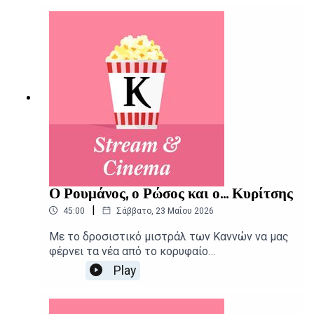
μεγάλη και μικρή οθόνη.Δημοσιογραφική
επιμέλεια - Παρουσίαση: Αιμίλιος
ΧαρμπήςΕπιμέλεια παραγωγής: Urbi Productions
Ο Ρουμάνος, ο Ρώσος και ο... Κυρίτσης
|
45:00
Σάββατο, 23 Μαΐου 2026
Με το δροσιστικό μιστράλ των Καννών να μας
φέρνει τα νέα από το κορυφαίο
κινηματογραφικό φεστιβάλ, το Stream and
Play
Cinema συστήνει ακόμα τις νέες ταινίες και
σειρές της εβδομάδας.Δημοσιογραφική
επιμέλεια - Παρουσίαση: Αιμίλιος Χαρμπής,