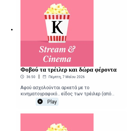
Αλεξάνδρα ΣκαράκηΕπιμέλεια παραγωγής: Urbi
Productions
Φοβού τα τρέιλερ και δώρα φέροντα
|
36:50
Πέμπτη, 7 Μαΐου 2026
Αφού ασχολούνται αρκετά με το
κινηματογραφικό... είδος των τρέιλερ (από
«Οδύσσεια μέχρι Μπέλα Ταρ) ο Αιμίλιος
Play
Χαρμπής και ο Κωνσταντίνος Γεωργόπουλος
καταγράφουν με συνέπεια τις νέες
κυκλοφορίες της εβδομάδας. Δημοσιογραφική
επιμέλεια - Παρουσίαση: Αιμίλιος
ΧαρμπήςΕπιμέλεια παραγωγής: Urbi Productions