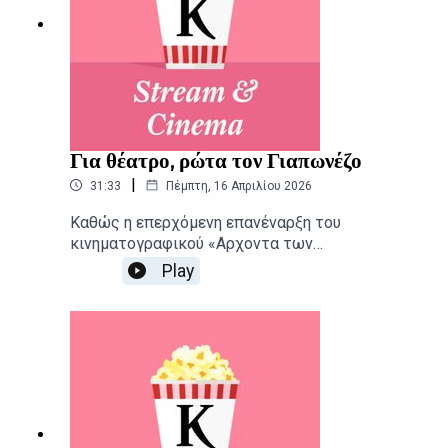
Για θέατρο, ρώτα τον Γιαπωνέζο
|
31:33
Πέμπτη, 16 Απριλίου 2026
Καθώς η επερχόμενη επανέναρξη του
κινηματογραφικού «Αρχοντα των
Δαχτυλιδιών» αποκαλύπτει τους
Play
πρωταγωνιστές της, μια από τις μεγαλύτερες
εισπρακτικές επιτυχίες της Απω Ανατολής
φτάνει και στις ελληνικές αίθουσες.
Δημοσιογραφική επιμέλεια - Παρουσίαση:
Αιμίλιος Χαρμπής, Αλεξάνδρα
ΣκαράκηΕπιμέλεια παραγωγής: Urbi Productions