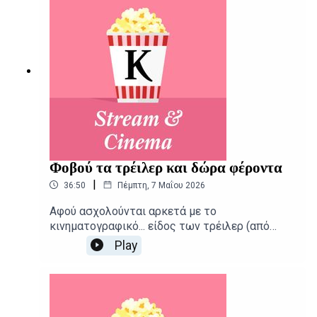
Αλεξάνδρα ΣκαράκηΕπιμέλεια παραγωγής: Urbi
Productions
Φοβού τα τρέιλερ και δώρα φέροντα
|
36:50
Πέμπτη, 7 Μαΐου 2026
Αφού ασχολούνται αρκετά με το
κινηματογραφικό... είδος των τρέιλερ (από
«Οδύσσεια μέχρι Μπέλα Ταρ) ο Αιμίλιος
Play
Χαρμπής και ο Κωνσταντίνος Γεωργόπουλος
καταγράφουν με συνέπεια τις νέες
κυκλοφορίες της εβδομάδας. Δημοσιογραφική
επιμέλεια - Παρουσίαση: Αιμίλιος
ΧαρμπήςΕπιμέλεια παραγωγής: Urbi Productions