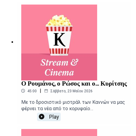
μεγάλη και μικρή οθόνη.Δημοσιογραφική
επιμέλεια - Παρουσίαση: Αιμίλιος
ΧαρμπήςΕπιμέλεια παραγωγής: Urbi Productions
Ο Ρουμάνος, ο Ρώσος και ο... Κυρίτσης
|
45:00
Σάββατο, 23 Μαΐου 2026
Με το δροσιστικό μιστράλ των Καννών να μας
φέρνει τα νέα από το κορυφαίο
κινηματογραφικό φεστιβάλ, το Stream and
Play
Cinema συστήνει ακόμα τις νέες ταινίες και
σειρές της εβδομάδας.Δημοσιογραφική
επιμέλεια - Παρουσίαση: Αιμίλιος Χαρμπής,