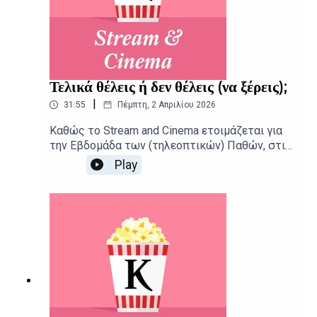
Τελικά θέλεις ή δεν θέλεις (να ξέρεις);
|
31:55
Πέμπτη, 2 Απριλίου 2026
Καθώς το Stream and Cinema ετοιμάζεται για
την Εβδομάδα των (τηλεοπτικών) Παθών, στις
αίθουσες φτάνει μια εναλλακτική ρομαντική
Play
κομεντί με λαμπερούς πρωταγωνιστές, αλλά
και ο πλατωνικός έρωτας του Αντόνιο
Βιβάλντι.Δημοσιογραφική επιμέλεια -
Παρουσίαση: Αιμίλιος Χαρμπής, Αλεξάνδρα
ΣκαράκηΕπιμέλεια παραγωγής: Urbi Productions