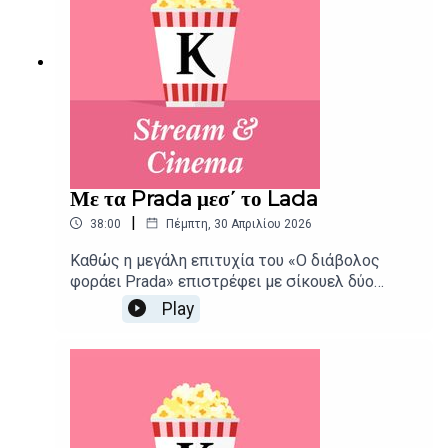
Με τα Prada μεσ΄ το Lada
|
38:00
Πέμπτη, 30 Απριλίου 2026
Καθώς η μεγάλη επιτυχία του «Ο διάβολος
φοράει Prada» επιστρέφει με σίκουελ δύο
δεκαετίες αργότερα, ένας πατέρας ξεκινάει
Play
ένα συγκινητικό road trip αυτογνωσίας παρέα
με τα δυο μικρά παιδιά του, στις νέες ταινίες
της εβδομάδας.Δημοσιογραφική επιμέλεια -
Παρουσίαση: Αιμίλιος Χαρμπής, Αλεξάνδρα
ΣκαράκηΕπιμέλεια παραγωγής: Urbi Productions