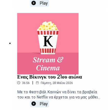
Stream and Cinema, το οποίο ξεκινά από τις
Play
χολιγουντιανές τάσεις για να φτάσει ως τις
«τάσεις» των δημοσκοπήσεων και ακόμα
παραπέρα. Δημοσιογραφική επιμέλεια -
Παρουσίαση: Αιμίλιος Χαρμπής, Αλεξάνδρα
ΣκαράκηΕπιμέλεια παραγωγής: Urbi Productions
Ενας Βίκινγκ του 21ου αιώνα
|
36:56
Πέμπτη, 28 Μαΐου 2026
Με το Φεστιβάλ Καννών να δίνει τα βραβεία
του και το Netflix να έρχεται για να μας μάθει
κινηματογραφική... μπαλίτσα, το Stream and
Play
Cinema παρουσιάζει τις νέες κυκλοφορίες σε