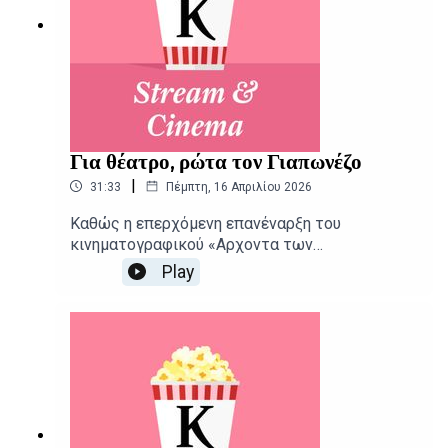
Για θέατρο, ρώτα τον Γιαπωνέζο
|
31:33
Πέμπτη, 16 Απριλίου 2026
Καθώς η επερχόμενη επανέναρξη του
κινηματογραφικού «Αρχοντα των
Δαχτυλιδιών» αποκαλύπτει τους
Play
πρωταγωνιστές της, μια από τις μεγαλύτερες
εισπρακτικές επιτυχίες της Απω Ανατολής
φτάνει και στις ελληνικές αίθουσες.
Δημοσιογραφική επιμέλεια - Παρουσίαση:
Αιμίλιος Χαρμπής, Αλεξάνδρα
ΣκαράκηΕπιμέλεια παραγωγής: Urbi Productions