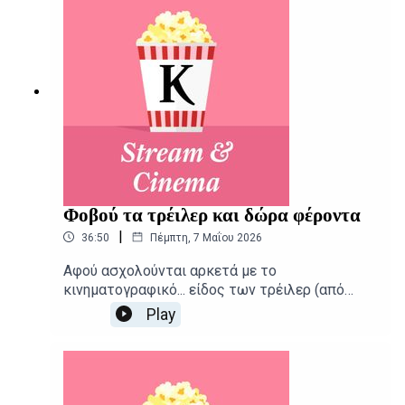
Αλεξάνδρα ΣκαράκηΕπιμέλεια παραγωγής: Urbi
Productions
Φοβού τα τρέιλερ και δώρα φέροντα
|
36:50
Πέμπτη, 7 Μαΐου 2026
Αφού ασχολούνται αρκετά με το
κινηματογραφικό... είδος των τρέιλερ (από
«Οδύσσεια μέχρι Μπέλα Ταρ) ο Αιμίλιος
Play
Χαρμπής και ο Κωνσταντίνος Γεωργόπουλος
καταγράφουν με συνέπεια τις νέες
κυκλοφορίες της εβδομάδας. Δημοσιογραφική
επιμέλεια - Παρουσίαση: Αιμίλιος
ΧαρμπήςΕπιμέλεια παραγωγής: Urbi Productions