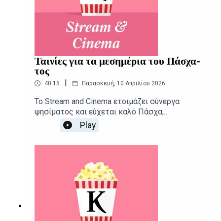
Ταινίες για τα μεσημέρια του Πάσχα-
τος
|
40:15
Παρασκευή, 10 Απριλίου 2026
Το Stream and Cinema ετοιμάζει σύνεργα
ψησίματος και εύχεται καλό Πάσχα,
κουβεντιάζοντας για τις αγαπημένες μας
Play
επικές ταινίες που συμπληρώνουν τις
πατροπαράδοτες συνήθειες αυτων των
ημερών.Δημοσιογραφική επιμέλεια -
Παρουσίαση: Αιμίλιος Χαρμπής, Αλεξάνδρα
ΣκαράκηΕπιμέλεια παραγωγής: Urbi Productions