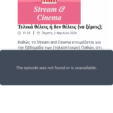
Τελικά θέλεις ή δεν θέλεις (να ξέρεις);
|
31:55
Πέμπτη, 2 Απριλίου 2026
Καθώς το Stream and Cinema ετοιμάζεται για
την Εβδομάδα των (τηλεοπτικών) Παθών, στις
αίθουσες φτάνει μια εναλλακτική ρομαντική
Play
κομεντί με λαμπερούς πρωταγωνιστές, αλλά
και ο πλατωνικός έρωτας του Αντόνιο
Βιβάλντι.Δημοσιογραφική επιμέλεια -
Παρουσίαση: Αιμίλιος Χαρμπής, Αλεξάνδρα
ΣκαράκηΕπιμέλεια παραγωγής: Urbi Productions
Copyright
Kathimerini