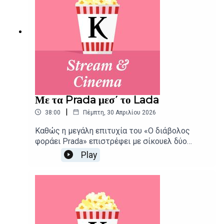
Με τα Prada μεσ΄ το Lada
|
38:00
Πέμπτη, 30 Απριλίου 2026
Καθώς η μεγάλη επιτυχία του «Ο διάβολος
φοράει Prada» επιστρέφει με σίκουελ δύο
δεκαετίες αργότερα, ένας πατέρας ξεκινάει
Play
ένα συγκινητικό road trip αυτογνωσίας παρέα
με τα δυο μικρά παιδιά του, στις νέες ταινίες
της εβδομάδας.Δημοσιογραφική επιμέλεια -
Παρουσίαση: Αιμίλιος Χαρμπής, Αλεξάνδρα
ΣκαράκηΕπιμέλεια παραγωγής: Urbi Productions