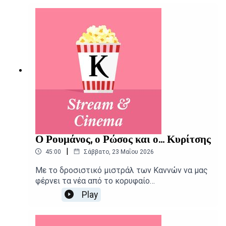
μεγάλη και μικρή οθόνη.Δημοσιογραφική
επιμέλεια - Παρουσίαση: Αιμίλιος
ΧαρμπήςΕπιμέλεια παραγωγής: Urbi Productions
Ο Ρουμάνος, ο Ρώσος και ο... Κυρίτσης
|
45:00
Σάββατο, 23 Μαΐου 2026
Με το δροσιστικό μιστράλ των Καννών να μας
φέρνει τα νέα από το κορυφαίο
κινηματογραφικό φεστιβάλ, το Stream and
Play
Cinema συστήνει ακόμα τις νέες ταινίες και
σειρές της εβδομάδας.Δημοσιογραφική
επιμέλεια - Παρουσίαση: Αιμίλιος Χαρμπής,