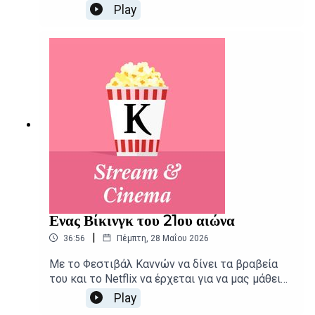
Stream and Cinema, το οποίο ξεκινά από τις
Play
χολιγουντιανές τάσεις για να φτάσει ως τις
«τάσεις» των δημοσκοπήσεων και ακόμα
παραπέρα. Δημοσιογραφική επιμέλεια -
Παρουσίαση: Αιμίλιος Χαρμπής, Αλεξάνδρα
ΣκαράκηΕπιμέλεια παραγωγής: Urbi Productions
Ενας Βίκινγκ του 21ου αιώνα
|
36:56
Πέμπτη, 28 Μαΐου 2026
Με το Φεστιβάλ Καννών να δίνει τα βραβεία
του και το Netflix να έρχεται για να μας μάθει
κινηματογραφική... μπαλίτσα, το Stream and
Play
Cinema παρουσιάζει τις νέες κυκλοφορίες σε