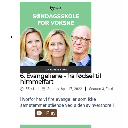
syn han tok med seg videre i denne episoden av
Søndagsskole for voksne.
6. Evangeliene - fra fødsel til
himmelfart
|
|
55:41
Sunday, April 17, 2022
Season
3
,
Ep.
6
Hvorfor har vi fire evangelier som ikke
samstemmer stående ved siden av hverandre i
Bibelen? Hvem var Evangelistene? Og hva er det
Play
gode budskap? I denne episoden går vi videre
gjennom Bibelen, og går gjennom de fire