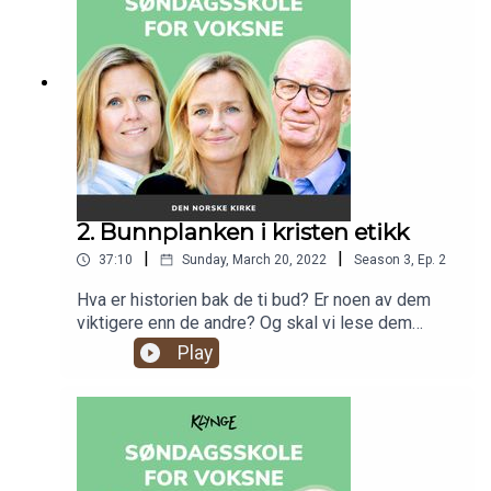
2. Bunnplanken i kristen etikk
|
|
37:10
Sunday, March 20, 2022
Season
3
,
Ep.
2
Hva er historien bak de ti bud? Er noen av dem
viktigere enn de andre? Og skal vi lese dem
bokstavlig? Vi går gjennom de ti budene, snakker
Play
om betydningen bak, og hvordan vi skal følge
dem.