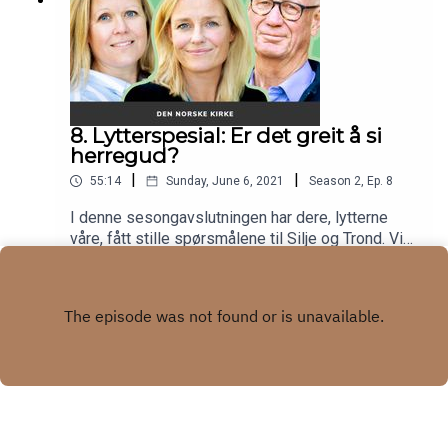
8. Lytterspesial: Er det greit å si
herregud?
|
|
55:14
Sunday, June 6, 2021
Season
2
,
Ep.
8
I denne sesongavslutningen har dere, lytterne
våre, fått stille spørsmålene til Silje og Trond. Vi
skal blant annet innom tilgivelse, å ære mor og
Play
far, og forkynning av religion til venner.