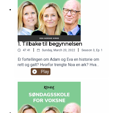
1. Tilbake til begynnelsen
|
|
47:41
Sunday, March 20, 2022
Season
3
,
Ep.
1
Er fortellingen om Adam og Eva en historie om
rett og galt? Hvorfor trengte Noa en ark? Hva
symboliserer regnbuen? Og hvem var Abraham? I
Play
sesongens første episode går vi inn i de ulike
historiene som blir fortalt i Første Mosebok, og
snakker om hva de kan lære oss.