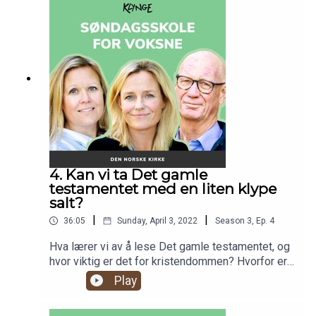
evangeliene, og hva de forteller oss.
4. Kan vi ta Det gamle
testamentet med en liten klype
salt?
|
|
36:05
Sunday, April 3, 2022
Season
3
,
Ep.
4
Hva lærer vi av å lese Det gamle testamentet, og
hvor viktig er det for kristendommen? Hvorfor er
det motstridende tekster i Bibelen? Og skal Det
Play
gamle testamentet leses med kritisk sans? Hittil
i sesongen har vi snakket om ulike deler av