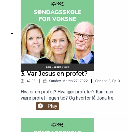
Bibelen, og nå oppsummerer vi Det gamle
testamentet, hvilke historier som er viktige for
oss, og hva vi lærer av å lese dem.
3. Var Jesus en profet?
|
|
42:38
Sunday, March 27, 2022
Season
3
,
Ep.
3
Hva er en profet? Hva gjør profeter? Kan man
være profet i egen tid? Og hvorfor lå Jona tre
dager i hvalens buk? Vi snakker om noen av de
Play
viktigste profetene i kristendommen, og hvilken
rolle de har spilt i vår historie.