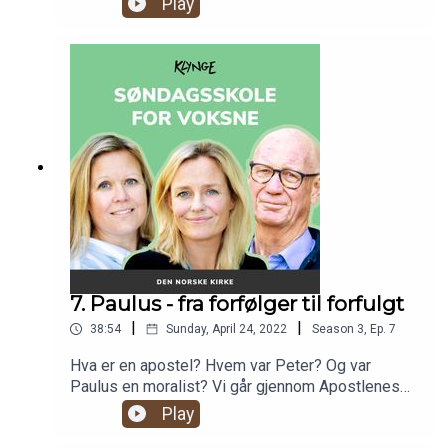
Play
dødsriket da Jesus kom Langfredag", til "er det
greit å lese Det gamle testamentet bare for
underholdningens del". I sesongens siste
episode har vi hentet inn spørsmål fra lytterne
våre, og svarer på dette og mye mer!
7. Paulus - fra forfølger til forfulgt
|
|
38:54
Sunday, April 24, 2022
Season
3
,
Ep.
7
Hva er en apostel? Hvem var Peter? Og var
Paulus en moralist? Vi går gjennom Apostlenes
gjerninger, og snakker om hvem Paulus var,
Play
hvordan han påvirker kristendommen og hvilke