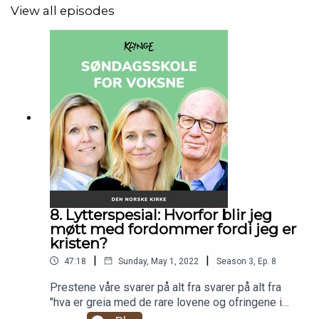
View all episodes
8. Lytterspesial: Hvorfor blir jeg
møtt med fordommer fordi jeg er
kristen?
|
|
47:18
Sunday, May 1, 2022
Season
3
,
Ep.
8
Prestene våre svarer på alt fra svarer på alt fra
"hva er greia med de rare lovene og ofringene i
Mosebøkene", og "ble det full oppstandelse i