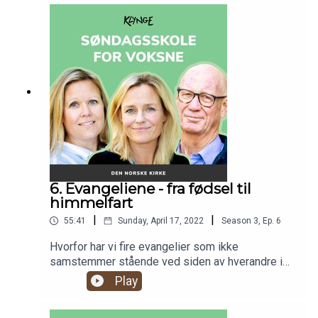
syn han tok med seg videre i denne episoden av
Søndagsskole for voksne.
6. Evangeliene - fra fødsel til
himmelfart
|
|
55:41
Sunday, April 17, 2022
Season
3
,
Ep.
6
Hvorfor har vi fire evangelier som ikke
samstemmer stående ved siden av hverandre i
Bibelen? Hvem var Evangelistene? Og hva er det
Play
gode budskap? I denne episoden går vi videre
gjennom Bibelen, og går gjennom de fire