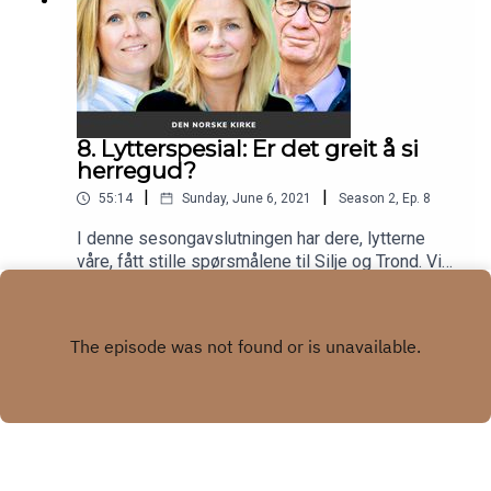
8. Lytterspesial: Er det greit å si
herregud?
|
|
55:14
Sunday, June 6, 2021
Season
2
,
Ep.
8
I denne sesongavslutningen har dere, lytterne
våre, fått stille spørsmålene til Silje og Trond. Vi
skal blant annet innom tilgivelse, å ære mor og
Play
far, og forkynning av religion til venner.