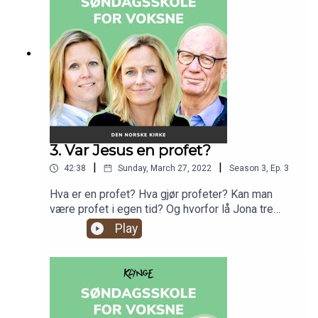
oss, og hva vi lærer av å lese dem.
3. Var Jesus en profet?
|
|
42:38
Sunday, March 27, 2022
Season
3
,
Ep.
3
Hva er en profet? Hva gjør profeter? Kan man
være profet i egen tid? Og hvorfor lå Jona tre
dager i hvalens buk? Vi snakker om noen av de
Play
viktigste profetene i kristendommen, og hvilken
rolle de har spilt i vår historie.