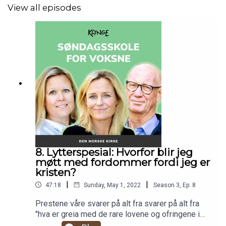
View all episodes
8. Lytterspesial: Hvorfor blir jeg
møtt med fordommer fordi jeg er
kristen?
|
|
47:18
Sunday, May 1, 2022
Season
3
,
Ep.
8
Prestene våre svarer på alt fra svarer på alt fra
"hva er greia med de rare lovene og ofringene i
Mosebøkene", og "ble det full oppstandelse i