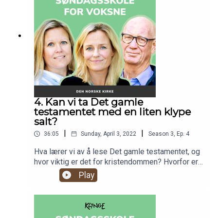
4. Kan vi ta Det gamle
testamentet med en liten klype
salt?
|
|
36:05
Sunday, April 3, 2022
Season
3
,
Ep.
4
Hva lærer vi av å lese Det gamle testamentet, og
hvor viktig er det for kristendommen? Hvorfor er
det motstridende tekster i Bibelen? Og skal Det
Play
gamle testamentet leses med kritisk sans? Hittil
i sesongen har vi snakket om ulike deler av
Bibelen, og nå oppsummerer vi Det gamle
testamentet, hvilke historier som er viktige for