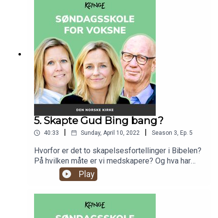
evangeliene, og hva de forteller oss.
5. Skapte Gud Bing bang?
|
|
40:33
Sunday, April 10, 2022
Season
3
,
Ep.
5
Hvorfor er det to skapelsesfortellinger i Bibelen?
På hvilken måte er vi medskapere? Og hva har
håndball med skapelsesfortellingene å gjøre? I
Play
denne episoden går vi grundig inn i skapelsen, og
hva fortellingene symboliserer. Vi snakker også
om hvordan vi skal tolke vårt ansvar i verden
utifra Bibelen.