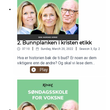
2. Bunnplanken i kristen etikk
|
|
37:10
Sunday, March 20, 2022
Season
3
,
Ep.
2
Hva er historien bak de ti bud? Er noen av dem
viktigere enn de andre? Og skal vi lese dem
bokstavlig? Vi går gjennom de ti budene, snakker
Play
om betydningen bak, og hvordan vi skal følge
dem.