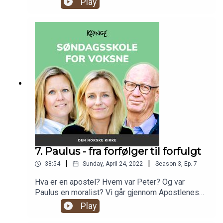
Play
dødsriket da Jesus kom Langfredag", til "er det
greit å lese Det gamle testamentet bare for
underholdningens del". I sesongens siste
episode har vi hentet inn spørsmål fra lytterne
våre, og svarer på dette og mye mer!
7. Paulus - fra forfølger til forfulgt
|
|
38:54
Sunday, April 24, 2022
Season
3
,
Ep.
7
Hva er en apostel? Hvem var Peter? Og var
Paulus en moralist? Vi går gjennom Apostlenes
gjerninger, og snakker om hvem Paulus var,
Play
hvordan han påvirker kristendommen og hvilke