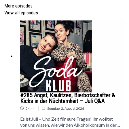
SWR
)
More episodes
Glow bei Jessie Gaynor (Rezension bei
Feminist Book
View all episodes
Club
)
RECOVERY WALK am 12. September in Düsseldorf
Kontakt für Helfer:innen (keine Vorkenntnisse
notwendig): daniela@recoverydeutschland.org
Allgemeiner Kontakt:
Info@recoverydeutschland.org
Spendenkampagne:
https://www.betterplace.org/de/projects/170427-
recovery-walk-2026
#285 Angst, Kaulitzes, Bierbotschafter &
Kicks in der Nüchternheit – Juli Q&A
|
54:44
Sonntag, 2. August 2026
Es ist Juli – Und Zeit für eure Fragen! Ihr wolltet
von uns wissen, wie wir den Alkoholkonsum in der