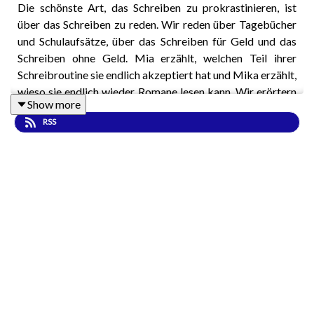
Die schönste Art, das Schreiben zu prokrastinieren, ist
über das Schreiben zu reden. Wir reden über Tagebücher
und Schulaufsätze, über das Schreiben für Geld und das
Schreiben ohne Geld. Mia erzählt, welchen Teil ihrer
Schreibroutine sie endlich akzeptiert hat und Mika erzählt,
wieso sie endlich wieder Romane lesen kann. Wir erörtern
Show more
die Frage, ob es okay ist, die Tagebücher von
RSS
Verstorbenen zu veröffentlichen, wieso es so ermutigend
ist, über das Scheitern zu sprechen und welche Bücher uns
zuletzt so richtig begeistert haben.
Bücher über die wir reden:
The Diary of Anaïs Nin
von Anaïs Nin
(
Wikipedia
)
Die Geschichten in uns
von Benedict Wells (
Diogenes
)
Yellowface von Rebecca F. Kuang (
Buchrezension im