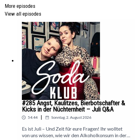
Podcast
Musalek & Titze
More episodes
View all episodes
Gin Boom
—
Hier findest du uns noch:
Abonniere den
SodaKlub Newsletter
oder werde
Mitglied
im SodaKlub
Werde Mitglied, unterstütze oder informiere dich über
Recovery Deutschland
Abonniere
Mias Newsletter
Romanzen und Finanzen
#285 Angst, Kaulitzes, Bierbotschafter &
RECOVERY WALK am 12. September in Düsseldorf
Kicks in der Nüchternheit – Juli Q&A
Kontakt für Helfer:innen (keine Vorkenntnisse
|
54:44
Sonntag, 2. August 2026
notwendig): daniela@recoverydeutschland.org
Allgemeiner Kontakt:
Es ist Juli – Und Zeit für eure Fragen! Ihr wolltet
Info@recoverydeutschland.org
von uns wissen, wie wir den Alkoholkonsum in der