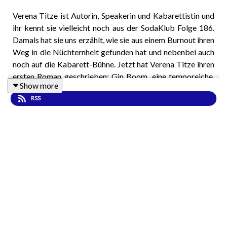
Verena Titze ist Autorin, Speakerin und Kabarettistin und
ihr kennt sie vielleicht noch aus der SodaKlub Folge 186.
Damals hat sie uns erzählt, wie sie aus einem Burnout ihren
Weg in die Nüchternheit gefunden hat und nebenbei auch
noch auf die Kabarett-Bühne. Jetzt hat Verena Titze ihren
ersten Roman geschrieben:
Gin Boom, eine temporeiche,
Show more
knallige Erzählung über Macht- und Abhängigkeitsysteme
RSS
und die Rolle, die Alkohol in ihnen spielt: als soziales
Schmiermittel, als Belohnung, als Flucht. Wir reden mit
Verena über das Erwachsenwerden in der Nüchternheit,
People-Pleasing, Selbsterfindung und Romanzen in der
Suchtklinik.
—
verenatitze.com
Verena auf instagram: @
verenatitze