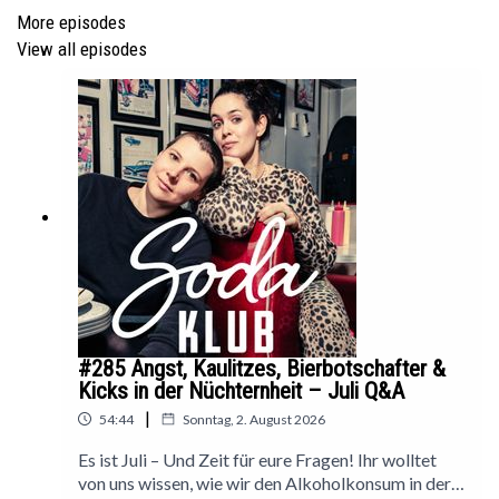
wir weniger Zeit verbringen mit Proklamieren und
More episodes
Demonstrieren, und mehr damit, einladend zu sein?
View all episodes
—
Christine Koschmieder: »
Frühjahrskollektion
«, Kanon
Verlag:
https://kanon-verlag.de/shop/romane/christine-
koschmieder-fruehjahrskollektion/
Christine Koschmieder im SodaKlub:
#159 Beim Sex an die Einkaufsliste denken: Nähe, Distanz
#285 Angst, Kaulitzes, Bierbotschafter &
und Scham mit Christine Koschmieder (Oktober 2023):
Kicks in der Nüchternheit – Juli Q&A
|
https://open.spotify.com/episode/4pA3BgYiwNz84KJqSVt3
54:44
Sonntag, 2. August 2026
Es ist Juli – Und Zeit für eure Fragen! Ihr wolltet
von uns wissen, wie wir den Alkoholkonsum in der