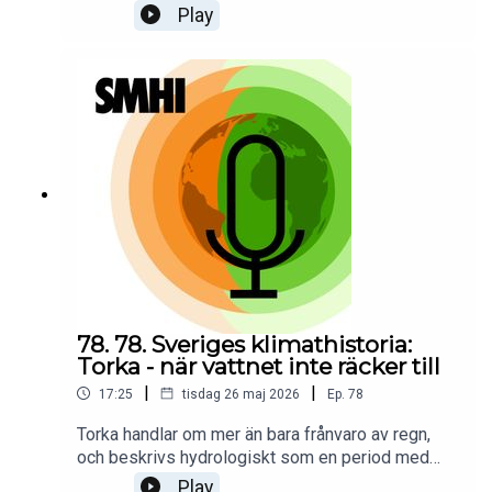
är ett återkommande och viktigt inslag i Sveriges
Play
hydrologi. Men vad händer med vårfloden när
vintrarna blir kortare och snön minskar? Till vår
hjälp för att svara på alla frågor kring hur ett
förändrat klimat påverkar vårfloden har vi
hydrologen Katarina Stensen. Hon delar också
med sig av en minnesvärd vårflod som kanske
inte riktigt blev som hon trodde. Programledare
för poddserien Sveriges klimathistoria är Priya
Eklund.
78. 78. Sveriges klimathistoria:
Torka - när vattnet inte räcker till
|
|
17:25
tisdag 26 maj 2026
Ep.
78
Torka handlar om mer än bara frånvaro av regn,
och beskrivs hydrologiskt som en period med
underskott av vatten i mark, vattendrag eller
Play