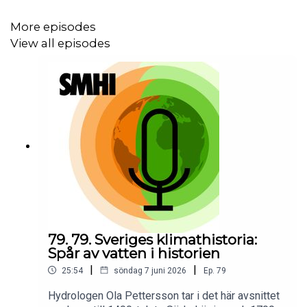
More episodes
Vill du lära dig mer om klimatanpassning?
Här
kan du
View all episodes
läsa mer.
SMHI-podden produceras av SMHI – Sveriges
meteorologiska och hydrologiska institut.
SMHI-podden
på smhi.se
| E-post till redaktionen:
smhi-
podden@smhi.se
Vad tycker du om SMHI-podden? Hjälp oss att förbättra
podden genom att besvara en enkät med 10 frågor.
Gå till
79. 79. Sveriges klimathistoria:
enkäten...
Spår av vatten i historien
|
|
25:54
söndag 7 juni 2026
Ep.
79
Hydrologen Ola Pettersson tar i det här avsnittet