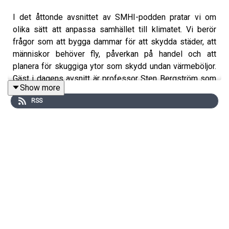
I det åttonde avsnittet av SMHI-podden pratar vi om
olika sätt att anpassa samhället till klimatet. Vi berör
frågor som att bygga dammar för att skydda städer, att
människor behöver fly, påverkan på handel och att
planera för skuggiga ytor som skydd undan värmeböljor.
Gäst i dagens avsnitt är professor Sten Bergström som
Show more
berättar om några av Sveriges tidigaste
RSS
klimatanpassningsåtgärder: där man med hjärtat i
halsgropen insåg att man behövde dimensionera om
dammarna på 80-talet för att undvika en nationell
katastrof och när man under det blöta året 2000 var
tvungen att tappa Vänern på mer vatten än vad som var
tillåtet enligt vattendomen. Vår andra gäst Karin Hjerpe
berättar om naturbaserade anpassningsåtgärder, om
vilka grupper i samhället som är mest sårbara för
klimatförändringarna och hur anpassning är en
rättvisefråga.