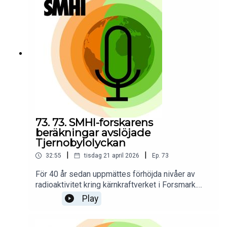
här avsnittet om hur långa mätserier visar hur
nivåerna varierar över tid och skiljer sig mellan
olika delar av landet. Hon berättar också om vad
regleringen sjöar innebär för vattennivåerna.
Programledare för poddserien Sveriges
klimathistoria är Priya Eklund
73. 73. SMHI-forskarens
beräkningar avslöjade
Tjernobylolyckan
|
|
32:55
tisdag 21 april 2026
Ep.
73
För 40 år sedan uppmättes förhöjda nivåer av
radioaktivitet kring kärnkraftverket i Forsmark.
Men det var konstigt, för där hade inget ovanligt
Play
hänt. Christer Persson, som då jobbade med
luftmiljöfrågor på SMHI, tog saken i egna händer