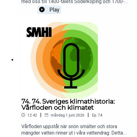
med oss till 1400-talets Söderköping och 1700-
talets Södertälje. Genom två historiska händelser
Play
visar han hur vatten kan forma både landskap och
samhälle. Händelserna ger perspektiv på hur
människor genom tiderna har levt med, anpassat
sig till och försökt kontrollera
vattnet.Programledare för poddserien Sveriges
klimathistoria är Priya Eklund.
74. 74. Sveriges klimathistoria:
Vårfloden och klimatet
|
|
12:42
måndag 1 juni 2026
Ep.
74
Vårfloden uppstår när snön smälter och stora
mängder vatten rinner ut i våra vattendrag. Detta