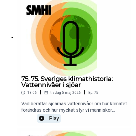
isläggning och islossning, och hur denna
förändring märks mer och mer i vår
vardag.Programledare för poddserien Sveriges
klimathistoria är Priya Eklund.
75. 75. Sveriges klimathistoria:
Vattennivåer i sjöar
|
|
13:06
tisdag 5 maj 2026
Ep.
75
Vad berättar sjöarnas vattennivåer om hur klimatet
förändras och hur mycket styr vi människor
själva?Vattennivåer i sjöar påverkas av samspelet
Play
mellan nederbörd, avdunstning, tillrinning och
mänsklig reglering, och har mätts i Sverige i över
hundra år. Hydrologen Anna Eklund berättar i det