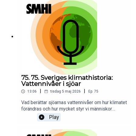
isläggning och islossning, och hur denna
förändring märks mer och mer i vår
vardag.Programledare för poddserien Sveriges
klimathistoria är Priya Eklund.
75. 75. Sveriges klimathistoria:
Vattennivåer i sjöar
|
|
13:06
tisdag 5 maj 2026
Ep.
75
Vad berättar sjöarnas vattennivåer om hur klimatet
förändras och hur mycket styr vi människor
själva?Vattennivåer i sjöar påverkas av samspelet
Play
mellan nederbörd, avdunstning, tillrinning och
mänsklig reglering, och har mätts i Sverige i över
hundra år. Hydrologen Anna Eklund berättar i det