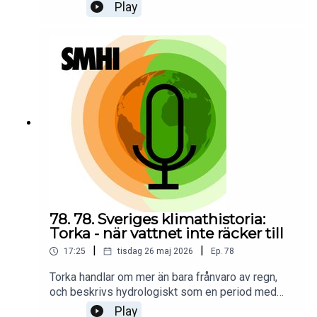
är ett återkommande och viktigt inslag i Sveriges
Play
hydrologi. Men vad händer med vårfloden när
vintrarna blir kortare och snön minskar? Till vår
hjälp för att svara på alla frågor kring hur ett
förändrat klimat påverkar vårfloden har vi
hydrologen Katarina Stensen. Hon delar också
med sig av en minnesvärd vårflod som kanske
inte riktigt blev som hon trodde. Programledare
för poddserien Sveriges klimathistoria är Priya
Eklund.
78. 78. Sveriges klimathistoria:
Torka - när vattnet inte räcker till
|
|
17:25
tisdag 26 maj 2026
Ep.
78
Torka handlar om mer än bara frånvaro av regn,
och beskrivs hydrologiskt som en period med
underskott av vatten i mark, vattendrag eller
Play