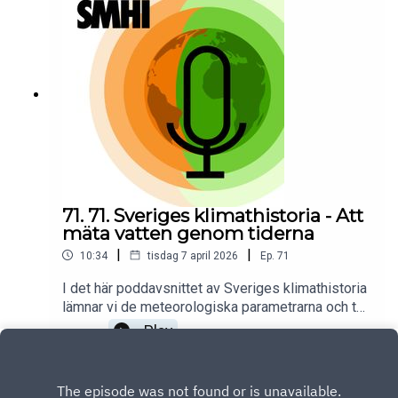
djupdyker vi i ämnet och får reda på hur ett
varmare Sverige påverkar vattnets
flöden.Programledare för poddserien Sveriges
klimathistoria är Priya Eklund.
71. 71. Sveriges klimathistoria - Att
mäta vatten genom tiderna
|
|
10:34
tisdag 7 april 2026
Ep.
71
I det här poddavsnittet av Sveriges klimathistoria
lämnar vi de meteorologiska parametrarna och tar
oss istället en titt på hydrologin. Hur länge har vi
Play
egentligen följt vattnets rörelser i Sverige, och
vad kan gamla mätningar berätta om framtidens
klimat? Hydrologen Maud Goltsis Nilsson tar oss