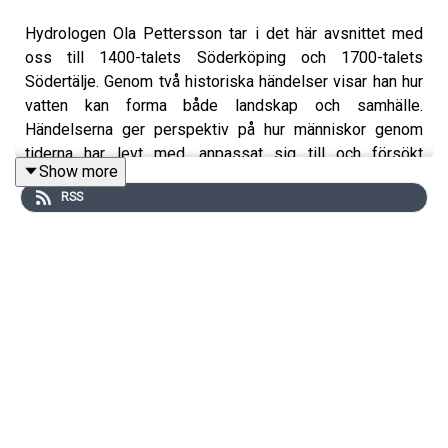
Hydrologen Ola Pettersson tar i det här avsnittet med
oss till 1400-talets Söderköping och 1700-talets
Södertälje. Genom två historiska händelser visar han hur
vatten kan forma både landskap och samhälle.
Händelserna ger perspektiv på hur människor genom
tiderna har levt med, anpassat sig till och försökt
Show more
kontrollera vattnet.
RSS
Programledare för poddserien Sveriges klimathistoria är
Priya Eklund.