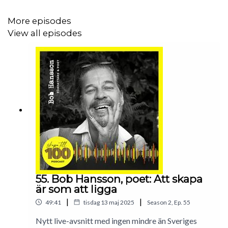
Facebook:
https://www.facebook.com/skapatill100
More episodes
View all episodes
Skapa till 100 görs av Maja Sönnerbo, Joel Nyberg och
Marika Borg Ström. Den spelas in i poddstudion i hos
Lejonbröder produktion.
55. Bob Hansson, poet: Att skapa
är som att ligga
|
|
49:41
tisdag 13 maj 2025
Season
2
,
Ep.
55
Nytt live-avsnitt med ingen mindre än Sveriges