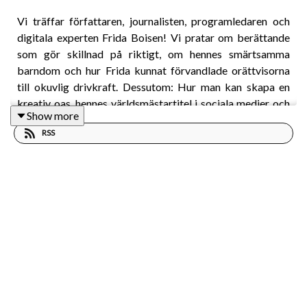
Vi träffar författaren, journalisten, programledaren och
digitala experten Frida Boisen! Vi pratar om berättande
som gör skillnad på riktigt, om hennes smärtsamma
barndom och hur Frida kunnat förvandlade orättvisorna
till okuvlig drivkraft. Dessutom: Hur man kan skapa en
kreativ oas, hennes världsmästartitel i sociala medier och
Show more
hur ens favoritdjur kan ringa in ens värderingar.
RSS
Intervjuar gör Maja Sönnerbo (som vanligt) & Marika
Borg Ström (som gör intervjupremiär!).
Följ Skapa till 100 i din poddapp och på:
Acast:
https://play.acast.com/s/skapa-till-100
Instagram:
https://www.instagram.com/skapatill100