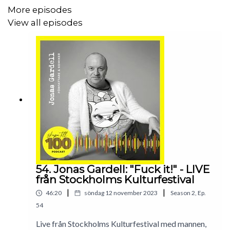
More episodes
View all episodes
Samtalet är inspelat live från Stockholms kulturfestival i
augusti 2024.
Följ Skapa till 100 genom att prenumerera i din poddapp
och följ oss på instagram:
https://www.instagram.com/skapatill100/
54. Jonas Gardell: "Fuck it!" - LIVE
från Stockholms Kulturfestival
|
|
46:20
söndag 12 november 2023
Season
2
,
Ep.
54
Live från Stockholms Kulturfestival med mannen,