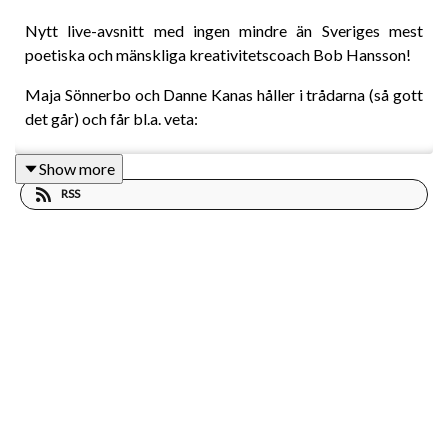
Nytt live-avsnitt med ingen mindre än Sveriges mest
poetiska och mänskliga kreativitetscoach Bob Hansson!
Maja Sönnerbo och Danne Kanas håller i trådarna (så gott
det går) och får bl.a. veta:
Show more
RSS
Varför duktighet är kreativitetens värsta fiende
Vad skogsrejv har med skapandeprocessen att göra
Varför vi både BLIR och MÅR bättre, ju mer vi litar
på att andra vill oss väl.
Varför en lycklig hjärna alltid borde vara prio ett!
Bob Hanssons nya bok som vi pratar om heter ”Snällast
vinner” och finns tillgänglig både som papper och ljud -
överallt där böcker finns.