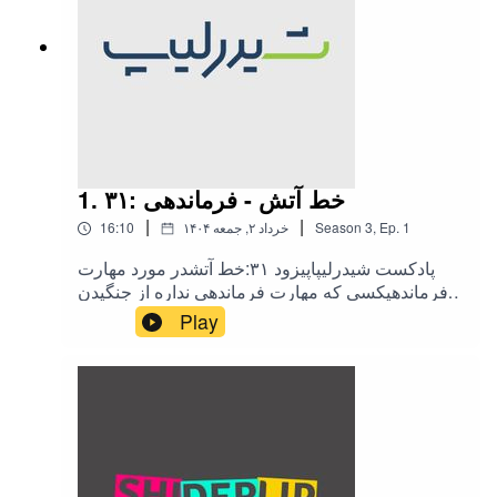
1. ۳۱: خط آتش - فرماندهی
|
|
1
Ep.
,
3
Season
۱۴۰۴ خرداد ۲, جمعه
16:10
پادکست شیدرلیپاپیزود ۳۱:خط آتشدر مورد مهارت
فرماندهیکسی که مهارت فرماندهی نداره از جنگیدن
برای دیدگاهش خجالت میکشه، مهارت فرماندهی
Play
نوعی شجاعت لازم داره، مثل وقتی که میدونی با یک
انتخاب ممکنه فشار بیشتری رو متحمل بشی اما با این
وجود باز انتخابش میکنی.instagram.com/shiderlip