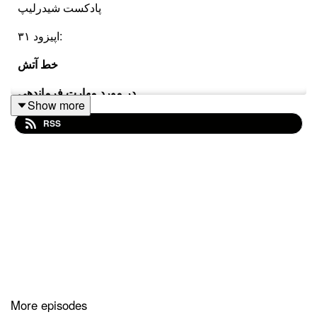
پادکست شیدرلیپ
اپیزود ۳۱:
خط آتش
در مورد مهارت فرماندهی
Show more
RSS
کسی که مهارت فرماندهی نداره از جنگیدن برای دیدگاهش
خجالت میکشه، مهارت فرماندهی نوعی شجاعت لازم داره،
مثل وقتی که میدونی با یک انتخاب ممکنه فشار بیشتری رو
متحمل بشی اما با این وجود باز انتخابش میکنی.
instagram.com/shiderlip
More episodes