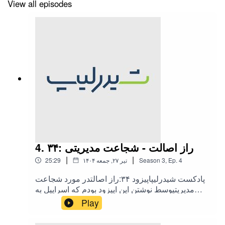
View all episodes
4. ۳۴: راز اصالت - شجاعت مدیریتی
|
|
4
Ep.
,
3
Season
۱۴۰۴ تیر ۲۷, جمعه
25:29
پادکست شیدرلیپاپیزود ۳۴:راز اصالتدر مورد شجاعت
مدیریتیوسط نوشتن این اپیزود بودم که اسراییل به
ایران حمله کرد، حس عجیبی بود وقتی داشتم وسط
Play
صدای انفجار و جنگنده و پدافند به شجاعت مدیریتی
فکر میکردم. البته از جنگ اینجا نمیگم چون تو اینستا به