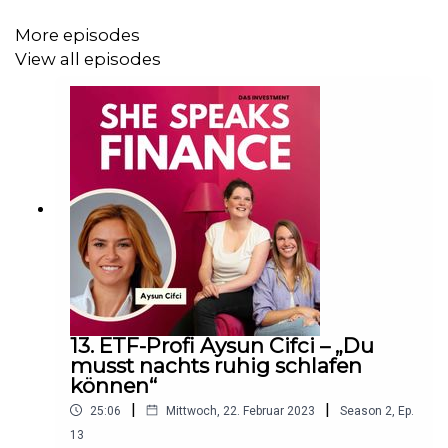
More episodes
View all episodes
Für mehr feinen Content folgt uns auf
Instagram
,
TikTok
oder
LinkedIn
.
13. ETF-Profi Aysun Cifci – „Du
musst nachts ruhig schlafen
können“
|
|
25:06
Mittwoch, 22. Februar 2023
Season
2
,
Ep.
13