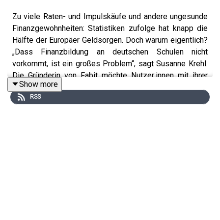
Zu viele Raten- und Impulskäufe und andere ungesunde
Finanzgewohnheiten: Statistiken zufolge hat knapp die
Hälfte der Europäer Geldsorgen. Doch warum eigentlich?
„Dass Finanzbildung an deutschen Schulen nicht
vorkommt, ist ein großes Problem“, sagt Susanne Krehl.
Die Gründerin von Fabit möchte Nutzer:innen mit ihrer
Show more
App helfen, nachhaltig aus den Schulden rauszukommen
RSS
und ihr Budget immer im Blick zu haben. Warum die
gängige Schuldnerberatung oft zu spät kommt, was
Ratenkäufe à la Klarna so gefährlich macht und wie du
Frustkäufe in den Griff bekommst, verrät sie bei uns!
She Speaks Finance
ist ein
mjnt.
Original Podcast.
Redaktion
:
Barbara Bocks
/
Christin Jahns
Produktion:
Jerrit Schmidtke