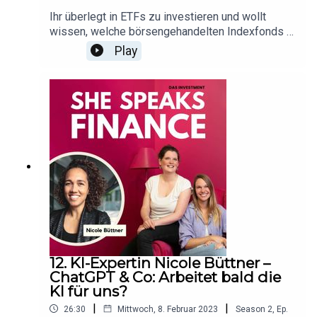
Ihr überlegt in ETFs zu investieren und wollt
wissen, welche börsengehandelten Indexfonds in
diesem Jahr angesagt sind? Kein Problem, Aysun
Play
Cifci, ETF-Expertin bei der Fondsgesellschaft
Amundi, hat Christin verraten, wo die Reise
hingeht. So viel sei schonmal verraten:
Nachhaltige ETFs bleiben weiterhin sehr
beliebt.She Speaks Finance ist ein mjnt. Original
Podcast.Redaktion: Barbara Bocks / Christin
JahnsProduktion: Jerrit SchmidtkeFür mehr
feinen Content folgt uns auf Instagram, TikTok
oder LinkedIn.
12. KI-Expertin Nicole Büttner –
ChatGPT & Co: Arbeitet bald die
KI für uns?
|
|
26:30
Mittwoch, 8. Februar 2023
Season
2
,
Ep.