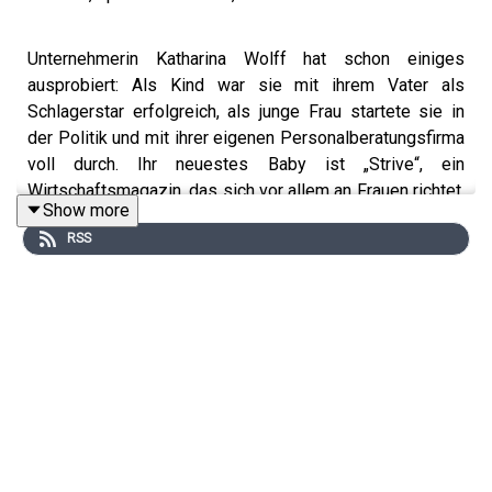
Unternehmerin Katharina Wolff hat schon einiges
ausprobiert: Als Kind war sie mit ihrem Vater als
Schlagerstar erfolgreich, als junge Frau startete sie in
der Politik und mit ihrer eigenen Personalberatungsfirma
voll durch. Ihr neuestes Baby ist „Strive“, ein
Wirtschaftsmagazin, das sich vor allem an Frauen richtet.
Show more
Mit welchen Herausforderungen Katharina sich als
RSS
Führungskraft konfrontiert sieht, was es mit der Kunst
des Delegierens auf sich hat und warum sie sich selbst
als schlechte Start-up-Investorin bezeichnet, dabei aber
trotzdem wahnsinnig viel gelernt hat, erzählt sie Christin
und Barbara in der aktuellen Folge.
She Speaks Finance
ist ein
mjnt.
Original Podcast.
Redaktion
:
Barbara Bocks
/
Christin Jahns