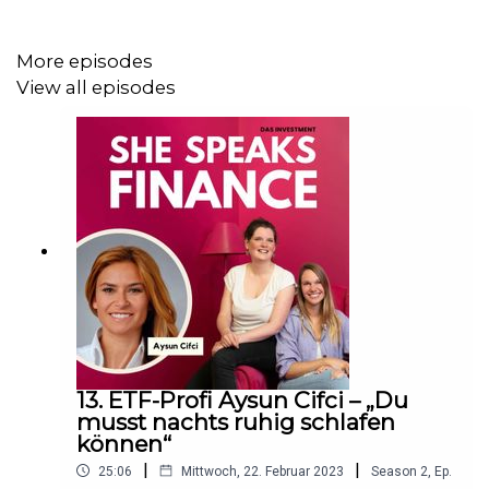
Produktion:
Jerrit Schmidtke
More episodes
View all episodes
Für mehr feinen Content folgt uns auf
Instagram
,
TikTok
oder
LinkedIn
.
13. ETF-Profi Aysun Cifci – „Du
musst nachts ruhig schlafen
können“
|
|
25:06
Mittwoch, 22. Februar 2023
Season
2
,
Ep.