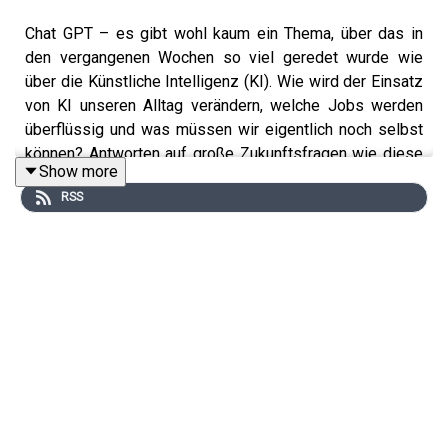
Chat GPT – es gibt wohl kaum ein Thema, über das in
den vergangenen Wochen so viel geredet wurde wie
über die Künstliche Intelligenz (KI). Wie wird der Einsatz
von KI unseren Alltag verändern, welche Jobs werden
überflüssig und was müssen wir eigentlich noch selbst
können? Antworten auf große Zukunftsfragen wie diese
Show more
liefert KI-Expertin Nicole Büttner. Die Gründerin von
RSS
Merantix Momentum ist überzeugt davon, dass KI in 50
Jahren die Hälfte aller Tätigkeiten übernimmt. Was das
für unsere Arbeitswelt bedeutet und warum sie sich
darauf freut, erzählt sie bei
She Speaks Finance
.
She Speaks Finance
ist ein
mjnt.
Original Podcast.
Redaktion
:
Barbara Bocks
/
Christin Jahns
Produktion:
Jerrit Schmidtke