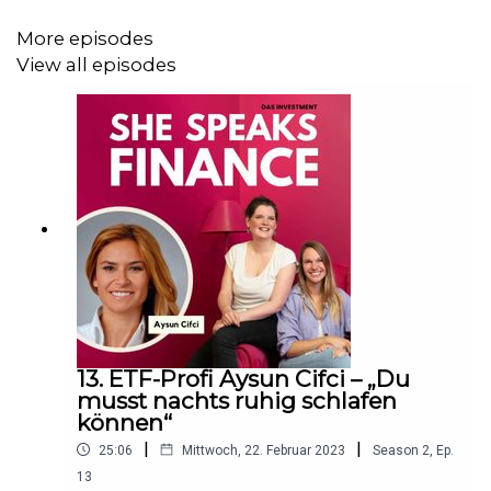
More episodes
View all episodes
Für mehr feinen Content folgt uns auf
Instagram
,
TikTok
oder
LinkedIn
.
13. ETF-Profi Aysun Cifci – „Du
musst nachts ruhig schlafen
können“
|
|
25:06
Mittwoch, 22. Februar 2023
Season
2
,
Ep.
13