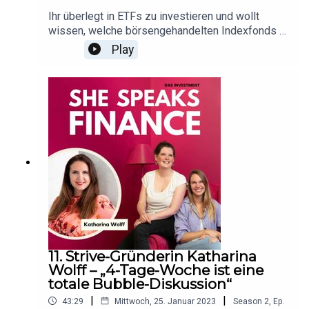
Ihr überlegt in ETFs zu investieren und wollt
wissen, welche börsengehandelten Indexfonds in
diesem Jahr angesagt sind? Kein Problem, Aysun
Play
Cifci, ETF-Expertin bei der Fondsgesellschaft
Amundi, hat Christin verraten, wo die Reise
hingeht. So viel sei schonmal verraten:
Nachhaltige ETFs bleiben weiterhin sehr
beliebt.She Speaks Finance ist ein mjnt. Original
Podcast.Redaktion: Barbara Bocks / Christin
JahnsProduktion: Jerrit SchmidtkeFür mehr
feinen Content folgt uns auf Instagram, TikTok
oder LinkedIn.
11. Strive-Gründerin Katharina
Wolff – „4-Tage-Woche ist eine
totale Bubble-Diskussion“
|
|
43:29
Mittwoch, 25. Januar 2023
Season
2
,
Ep.