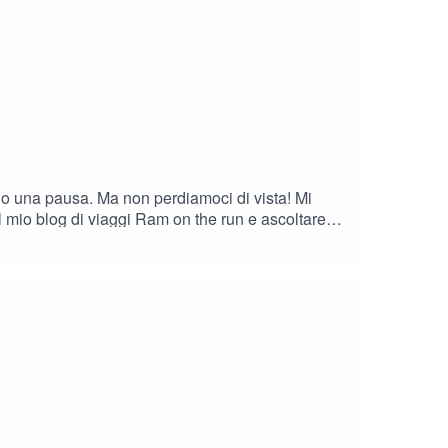
ndo una pausa. Ma non perdiamoci di vista! Mi
og di viaggi Ram on the run e ascoltare
agioni e 127 cartoline in archivio, tutte per