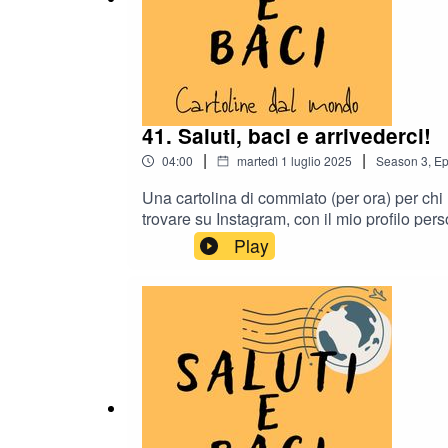
41. Saluti, baci e arrivederci!
|
|
04:00
martedì 1 luglio 2025
Season
3
,
Ep
Una cartolina di commiato (per ora) per chi
trovare su Instagram, con il mio profilo person
l'altro mio podcast, Milano è il diavolo! Se 
Play
voi!Saluti e baci!