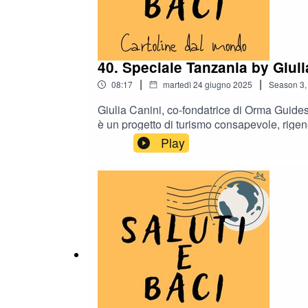
40. Speciale Tanzania by Giuli
|
|
08:17
martedì 24 giugno 2025
Season
3
Giulia Canini, co-fondatrice di Orma Guide
è un progetto di turismo consapevole, rigener
da attivisti. Per saperne di più visitate il
Play
me, Federica Capozzi. Clicca SEGUI per non 
baci è anche su Instagram come @salutiebaci
è il diavolo? È l'altro mio podcast 100% ind
ascoltalo, sostienilo!