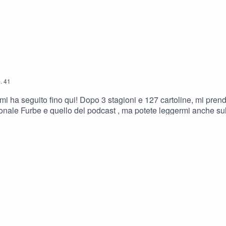
.
41
 mi ha seguito fino qui! Dopo 3 stagioni e 127 cartoline, mi pre
ale Furbe e quello del podcast , ma potete leggermi anche sul mio bl
invece mi avete trovata solo ora... beh non disperate! Ci sono 3 st