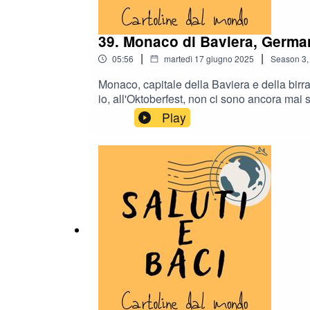
39. Monaco di Baviera, Germa
|
|
05:56
martedì 17 giugno 2025
Season
3
Monaco, capitale della Baviera e della birr
io, all'Oktoberfest, non ci sono ancora mai
Clicca SEGUI per non perdere i nuovi episodi
Play
Instagram come @salutiebacipodcast : segui l
l'altro mio podcast 100% indie, vincitore de
sostienilo!*****PS2: Ma lo sai che ho anche u
www.ramontherun.com