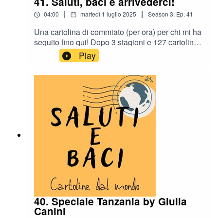
41. Saluti, baci e arrivederci!
|
|
04:00
martedì 1 luglio 2025
Season
3
,
Ep.
41
Una cartolina di commiato (per ora) per chi mi ha
seguito fino qui! Dopo 3 stagioni e 127 cartoline,
mi prendo una pausa. Ma non perdiamoci di
Play
vista! Mi trovare su Instagram, con il mio profilo
personale Furbe e quello del podcast , ma potete
leggermi anche sul mio blog di viaggi Ram on
the run e ascoltare l'altro mio podcast, Milano è il
diavolo! Se invece mi avete trovata solo ora...
beh non disperate! Ci sono 3 stagioni e 127
cartoline in archivio, tutte per voi!Saluti e baci!
40. Speciale Tanzania by Giulia
Canini