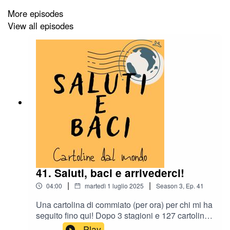
****
More episodes
View all episodes
PS: Hai mai sentito parlare di
Milano è il diavolo
? È
l'altro mio podcast 100% indie, vincitore de Il Pod come
miglior podcast Diversity 2024: se ancora non lo
conosci, cercalo su tutte le app free, ascoltalo,
sostienilo!
*****
PS2: Ma lo sai che ho anche un blog, dove puoi vedere
tutte le foto dei posti meravigliosi che ti racconto, e
leggere altri racconti?
www.ramontherun.com
41. Saluti, baci e arrivederci!
|
|
04:00
martedì 1 luglio 2025
Season
3
,
Ep.
41
Una cartolina di commiato (per ora) per chi mi ha
seguito fino qui! Dopo 3 stagioni e 127 cartoline,
mi prendo una pausa. Ma non perdiamoci di
Play