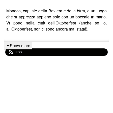
Monaco, capitale della Baviera e della birra, è un luogo
che si apprezza appieno solo con un boccale in mano.
Vi porto nella città dell'Oktoberfest (anche se io,
all'Oktoberfest, non ci sono ancora mai stata!).
Show more
****
RSS
Saluti e baci: cartoline dal mondo
è un podcast
felicemente autoprodotto da me, Federica Capozzi.
Clicca
SEGUI
per non perdere i nuovi episodi, lascia
una
valutazione
a 5 stelline e parla di questo podcast
con i tuoi amici.
Saluti e baci
è anche su
Instagram
come
@salutiebacipodcast
: segui l'account per vedere
le foto dei luoghi da cui ti scrivo!