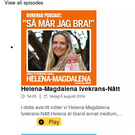
livet.
View all episodes
Hon tar också upp sitt hjärteämne hormoner och hur
man med rätt tänk kring kost och leverne kan uppnå
optimal hälsa på naturlig väg.
Helena-Magdalena Ivekrans-Nätt
|
54:05
tisdag 6 augusti 2024
I detta avsnitt möter vi Helena-Magdalena
Ivekrans-Nätt.Helena är bland annat medium,
astrolog, författare, föreläsare, framgångscoach,
Play
poddare och sångerska.Helena-Magdalena
berättar om hennes stora intresse för själavård