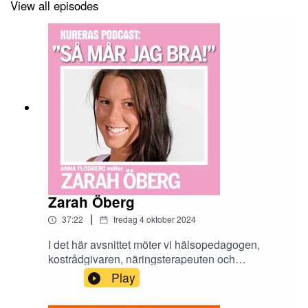
View all episodes
Zarah Öberg
|
37:22
fredag 4 oktober 2024
I det här avsnittet möter vi hälsopedagogen,
kostrådgivaren, näringsterapeuten och
naturläkaren Zarah Öberg, som också varit
Play
Kureras näringspexpert under många år. Hennes
specialistområden är hormoner och